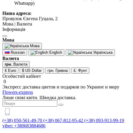
Whatsapp)
Наша адреса:
Провулок Євгена Гуцала, 2
Мова | Валюта
Інформація
Мова
Мова
Russian
English
Українська
Валюта
грн.
Валюта
€ Euro
$ US Dollar
грн. Гривна
£. Фунт
Особистий кабінет
0
Экспресс доставка цветов и подарков по Украине и миру
Flowers-express
Лише свіжі квіти. Швидка доставка.
(+38) 050-561-49-70
(+38) 067-812-95-42
(+38) 093-913-99-19
viber: +380683884686