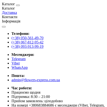
Каталог
Каталог
Доставка
Контакти
Інформація
Телефони:
(+38) 050-561-49-70
(+38) 067-812-95-42
(+38) 093-913-99-19
Месенджери:
Telegram
Viber
WhatsApp
Пошта:
admin@flowers-express.com.ua
Час роботи:
Працюємо щодня
Підтримка: 8:30 – 21:00
Прийом замовлень: цілодобово
На номері +380683884686 є месенджери (Viber, Telegram,