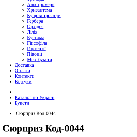
Альстромерії
Хризантема
Кущові троянди
Гербера
Орхідея
Лілія
Еустома
Гіпсофіла
Гортензії
Півонії
Мікс букети
Доставка
Оплата
Контакти
Відгуки
Каталог по Україні
Букети
Сюрприз Код-0044
Сюрприз Код-0044