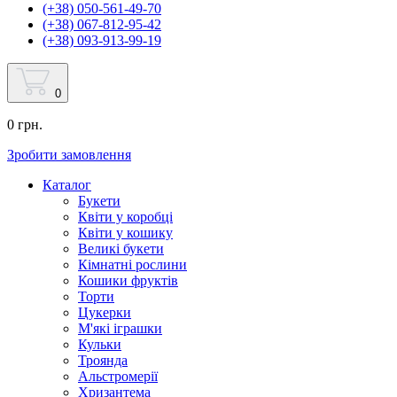
(+38) 050-561-49-70
(+38) 067-812-95-42
(+38) 093-913-99-19
0
0 грн.
Зробити замовлення
Каталог
Букети
Квіти у коробці
Квіти у кошику
Великі букети
Кімнатні рослини
Кошики фруктів
Торти
Цукерки
М'які іграшки
Кульки
Троянда
Альстромерії
Хризантема