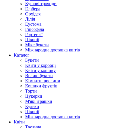
Кущові троянди
Гербера
Орхідея
Лілія
Еустома
Гіпсофіла
Гортензії
Півонії
Мікс букети
Міжнародна доставка квітів
Каталог
Букети
Квіти у коробці
Квіти у кошику
Великі букети
Кімнатні рослини
Кошики фруктів
Торти
Цукерки
М'які іграшки
Кульки
Півонії
Міжнародна доставка квітів
Квіти
Троянда