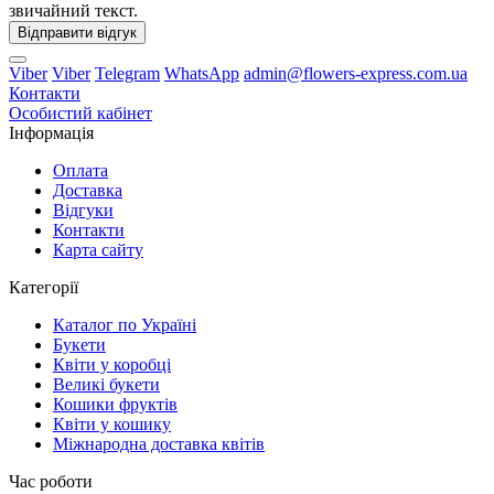
звичайний текст.
Відправити відгук
Viber
Viber
Telegram
WhatsApp
admin@flowers-express.com.ua
Контакти
Особистий кабінет
Інформація
Оплата
Доставка
Відгуки
Контакти
Карта сайту
Категорії
Каталог по Україні
Букети
Квіти у коробці
Великі букети
Кошики фруктів
Квіти у кошику
Міжнародна доставка квітів
Час роботи