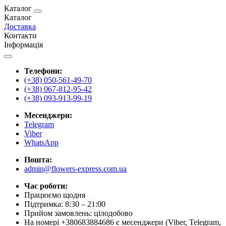
Каталог
Каталог
Доставка
Контакти
Інформація
Телефони:
(+38) 050-561-49-70
(+38) 067-812-95-42
(+38) 093-913-99-19
Месенджери:
Telegram
Viber
WhatsApp
Пошта:
admin@flowers-express.com.ua
Час роботи:
Працюємо щодня
Підтримка: 8:30 – 21:00
Прийом замовлень: цілодобово
На номері +380683884686 є месенджери (Viber, Telegram,