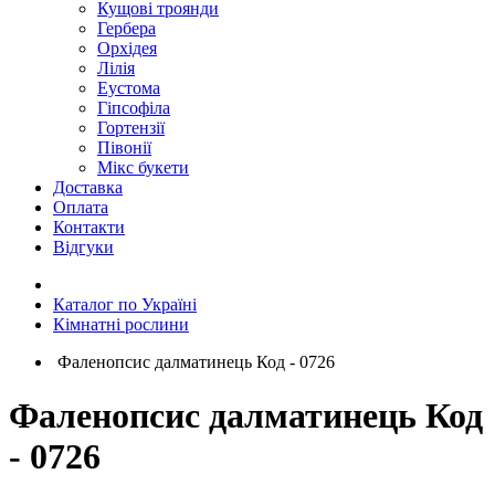
Кущові троянди
Гербера
Орхідея
Лілія
Еустома
Гіпсофіла
Гортензії
Півонії
Мікс букети
Доставка
Оплата
Контакти
Відгуки
Каталог по Україні
Кімнатні рослини
Фаленопсис далматинець Код - 0726
Фаленопсис далматинець Код
- 0726