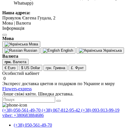
Whatsapp)
Наша адреса:
Провулок Євгена Гуцала, 2
Мова | Валюта
Інформація
Мова
Мова
Russian
English
Українська
Валюта
грн.
Валюта
€ Euro
$ US Dollar
грн. Гривна
£. Фунт
Особистий кабінет
0
Экспресс доставка цветов и подарков по Украине и миру
Flowers-express
Лише свіжі квіти. Швидка доставка.
(+38) 050-561-49-70
(+38) 067-812-95-42
(+38) 093-913-99-19
viber: +380683884686
(+38) 050-561-49-70