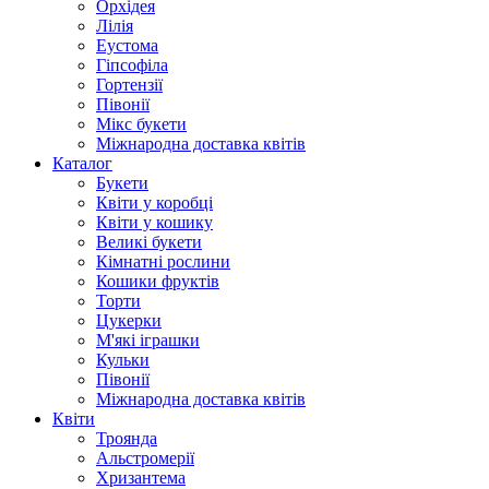
Орхідея
Лілія
Еустома
Гіпсофіла
Гортензії
Півонії
Мікс букети
Міжнародна доставка квітів
Каталог
Букети
Квіти у коробці
Квіти у кошику
Великі букети
Кімнатні рослини
Кошики фруктів
Торти
Цукерки
М'які іграшки
Кульки
Півонії
Міжнародна доставка квітів
Квіти
Троянда
Альстромерії
Хризантема