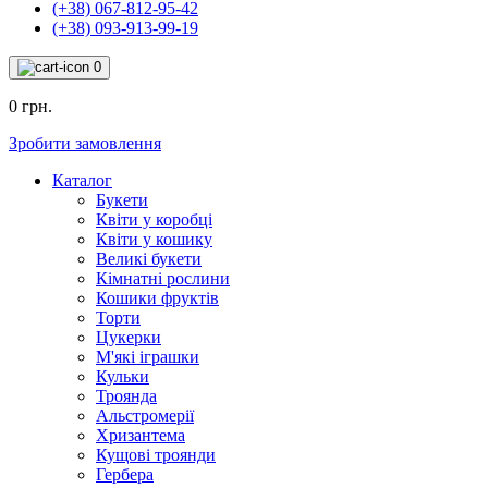
(+38) 067-812-95-42
(+38) 093-913-99-19
0
0 грн.
Зробити замовлення
Каталог
Букети
Квіти у коробці
Квіти у кошику
Великі букети
Кімнатні рослини
Кошики фруктів
Торти
Цукерки
М'які іграшки
Кульки
Троянда
Альстромерії
Хризантема
Кущові троянди
Гербера