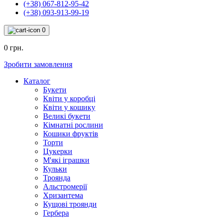
(+38) 067-812-95-42
(+38) 093-913-99-19
0
0 грн.
Зробити замовлення
Каталог
Букети
Квіти у коробці
Квіти у кошику
Великі букети
Кімнатні рослини
Кошики фруктів
Торти
Цукерки
М'які іграшки
Кульки
Троянда
Альстромерії
Хризантема
Кущові троянди
Гербера