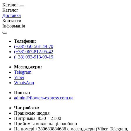
Каталог
Каталог
Доставка
Контакти
Інформація
Телефони:
(+38) 050-561-49-70
(+38) 067-812-95-42
(+38) 093-913-99-19
Месенджери:
Telegram
Viber
WhatsApp
Пошта:
admin@flowers-express.com.ua
Час роботи:
Працюємо щодня
Підтримка: 8:30 – 21:00
Прийом замовлень: цілодобово
На номері +380683884686 є месенджери (Viber, Telegram,