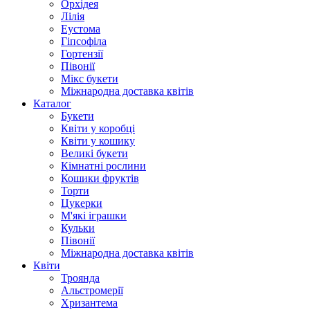
Орхідея
Лілія
Еустома
Гіпсофіла
Гортензії
Півонії
Мікс букети
Міжнародна доставка квітів
Каталог
Букети
Квіти у коробці
Квіти у кошику
Великі букети
Кімнатні рослини
Кошики фруктів
Торти
Цукерки
М'які іграшки
Кульки
Півонії
Міжнародна доставка квітів
Квіти
Троянда
Альстромерії
Хризантема