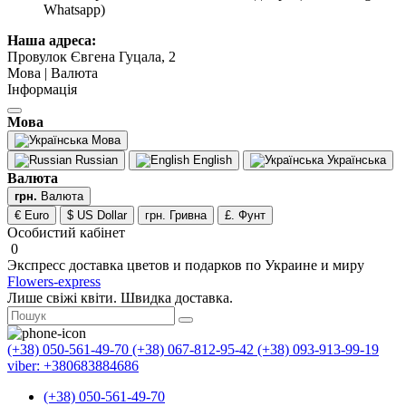
Whatsapp)
Наша адреса:
Провулок Євгена Гуцала, 2
Мова | Валюта
Інформація
Мова
Мова
Russian
English
Українська
Валюта
грн.
Валюта
€ Euro
$ US Dollar
грн. Гривна
£. Фунт
Особистий кабінет
0
Экспресс доставка цветов и подарков по Украине и миру
Flowers-express
Лише свіжі квіти. Швидка доставка.
(+38) 050-561-49-70
(+38) 067-812-95-42
(+38) 093-913-99-19
viber: +380683884686
(+38) 050-561-49-70