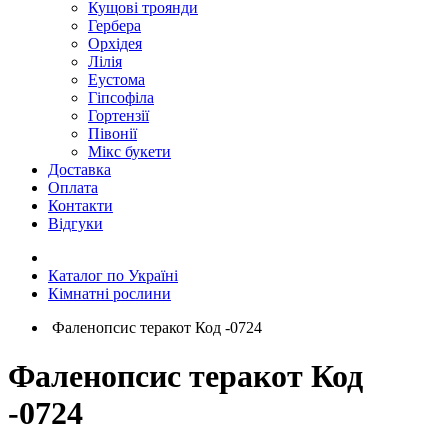
Кущові троянди
Гербера
Орхідея
Лілія
Еустома
Гіпсофіла
Гортензії
Півонії
Мікс букети
Доставка
Оплата
Контакти
Відгуки
Каталог по Україні
Кімнатні рослини
Фаленопсис теракот Код -0724
Фаленопсис теракот Код
-0724