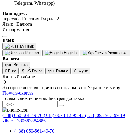
Telegram, Whatsapp)
Наш адрес:
переулок Евгения Гуцала, 2
Язык | Валюта
Информация
Язык
Язык
Russian
English
Українська
Валюта
грн.
Валюта
€ Euro
$ US Dollar
грн. Гривна
£. Фунт
Личный кабинет
0
Экспресс доставка цветов и подарков по Украине и миру
Flowers-express
Только свежие цветы. Быстрая доставка.
(+38) 050-561-49-70
(+38) 067-812-95-42
(+38) 093-913-99-19
viber: +380683884686
(+38) 050-561-49-70