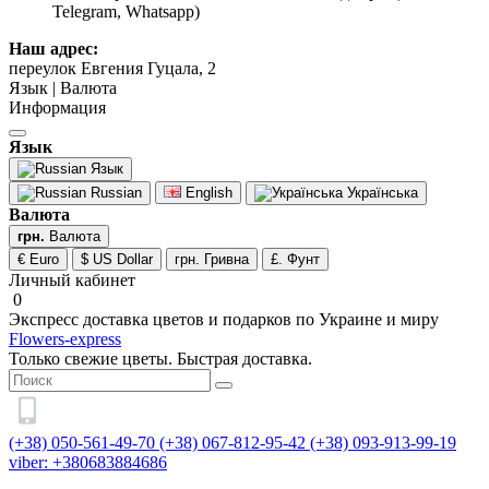
Telegram, Whatsapp)
Наш адрес:
переулок Евгения Гуцала, 2
Язык | Валюта
Информация
Язык
Язык
Russian
English
Українська
Валюта
грн.
Валюта
€ Euro
$ US Dollar
грн. Гривна
£. Фунт
Личный кабинет
0
Экспресс доставка цветов и подарков по Украине и миру
Flowers-express
Только свежие цветы. Быстрая доставка.
(+38) 050-561-49-70
(+38) 067-812-95-42
(+38) 093-913-99-19
viber: +380683884686