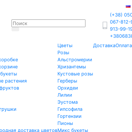
(+38) 05
067-812
913-99-1
+380683
Цветы
Доставка
Оплата
Розы
коробке
Альстромерии
корзине
Хризантемы
 букеты
Кустовые розы
е растения
Герберы
фруктов
Орхидеи
Лилии
Эустома
грушки
Гипсофила
Гортензии
Пионы
одная доставка цветов
Микс букеты