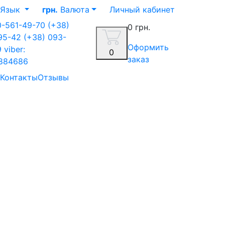
Язык
грн.
Валюта
Личный кабинет
0-561-49-70
(+38)
0 грн.
-95-42
(+38) 093-
Оформить
9
viber:
0
заказ
884686
Контакты
Отзывы