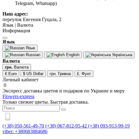
Telegram, Whatsapp)
Наш адрес:
переулок Евгения Гуцала, 2
Язык | Валюта
Информация
Язык
Язык
Russian
English
Українська
Валюта
грн.
Валюта
€ Euro
$ US Dollar
грн. Гривна
£. Фунт
Личный кабинет
0
Экспресс доставка цветов и подарков по Украине и миру
Flowers-express
Только свежие цветы. Быстрая доставка.
(+38) 050-561-49-70
(+38) 067-812-95-42
(+38) 093-913-99-19
viber: +380683884686