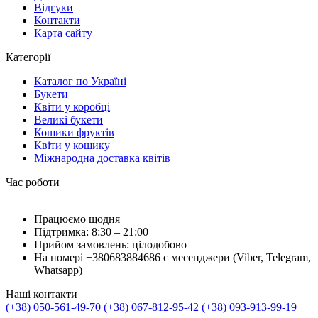
Відгуки
Контакти
Карта сайту
Категорії
Каталог по Україні
Букети
Квіти у коробці
Великі букети
Кошики фруктів
Квіти у кошику
Міжнародна доставка квітів
Час роботи
Працюємо щодня
Підтримка: 8:30 – 21:00
Прийом замовлень: цілодобово
На номері +380683884686 є месенджери (Viber, Telegram,
Whatsapp)
Наші контакти
(+38) 050-561-49-70
(+38) 067-812-95-42
(+38) 093-913-99-19