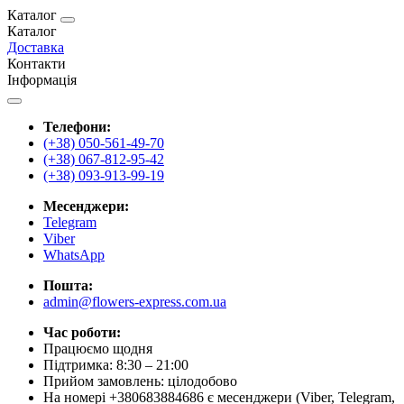
Каталог
Каталог
Доставка
Контакти
Інформація
Телефони:
(+38) 050-561-49-70
(+38) 067-812-95-42
(+38) 093-913-99-19
Месенджери:
Telegram
Viber
WhatsApp
Пошта:
admin@flowers-express.com.ua
Час роботи:
Працюємо щодня
Підтримка: 8:30 – 21:00
Прийом замовлень: цілодобово
На номері +380683884686 є месенджери (Viber, Telegram,