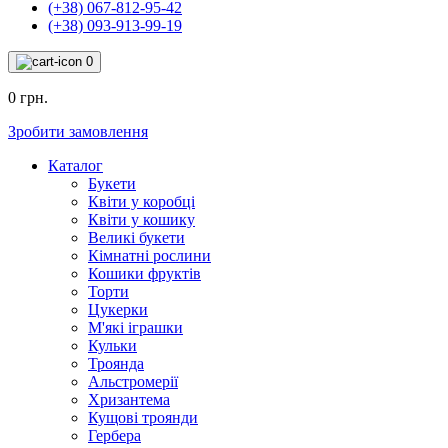
(+38) 067-812-95-42
(+38) 093-913-99-19
0
0 грн.
Зробити замовлення
Каталог
Букети
Квіти у коробці
Квіти у кошику
Великі букети
Кімнатні рослини
Кошики фруктів
Торти
Цукерки
М'які іграшки
Кульки
Троянда
Альстромерії
Хризантема
Кущові троянди
Гербера