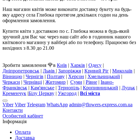
Наш магазин квітів може виконати доставку букету на будь-
яку адресу села Глибока протягом декількох годин на день
оформлення замовлення.
Купити квіти з доставкою по с. Глибока можна в будь-який
зручний для Вас час через наш сайт або в годинник нашого
квіткового магазину у вайбері або по телефону. Працюємо без
вихідних з 8.30 до 21.00
🌹
Зробити замовлення
в
Київ
|
Харків
|
Одесу
|
Дніпропетровськ
|
Львів
|
Запоріжжя
|
Кривий Ріг
|
Миколаїв
|
Вінницю
|
Чернігів
|
Полтаву
|
Херсон
|
Хмельницький
|
Черкаси
|
Чернівці
|
Житомир
|
Суми
|
Рівне
|
Івано-
Франківськ
|
Кам'янське
|
Тернопіль
|
Кропивницький
|
Луцьк
|
Кременчук
|
Білу Церкву
|
Ужгород
|
Всі міста
Viber
Viber
Telegram
WhatsApp
admin@flowers-express.com.ua
Контакти
Особистий кабінет
Інформація
Оплата
Доставка