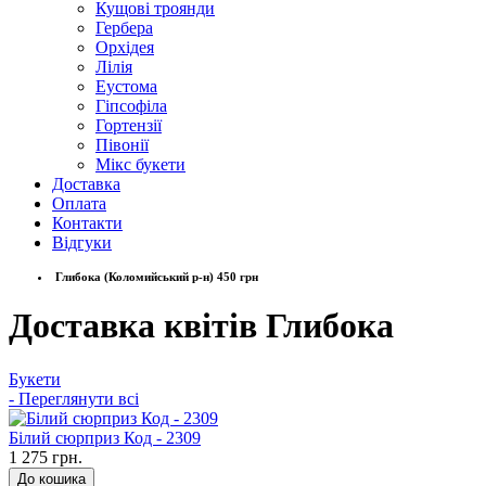
Кущові троянди
Гербера
Орхідея
Лілія
Еустома
Гіпсофіла
Гортензії
Півонії
Мікс букети
Доставка
Оплата
Контакти
Відгуки
Глибока (Коломийський р-н) 450 грн
Доставка квітів Глибока
Букети
- Переглянути всі
Білий сюрприз Код - 2309
1 275 грн.
До кошика