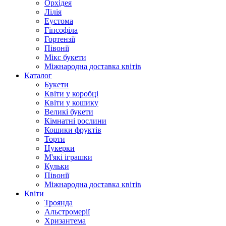
Орхідея
Лілія
Еустома
Гіпсофіла
Гортензії
Півонії
Мікс букети
Міжнародна доставка квітів
Каталог
Букети
Квіти у коробці
Квіти у кошику
Великі букети
Кімнатні рослини
Кошики фруктів
Торти
Цукерки
М'які іграшки
Кульки
Півонії
Міжнародна доставка квітів
Квіти
Троянда
Альстромерії
Хризантема