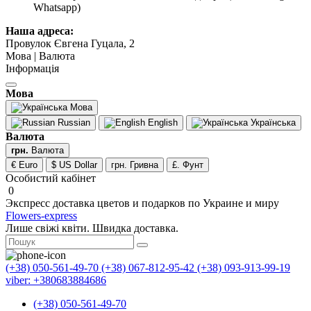
Whatsapp)
Наша адреса:
Провулок Євгена Гуцала, 2
Мова | Валюта
Інформація
Мова
Мова
Russian
English
Українська
Валюта
грн.
Валюта
€ Euro
$ US Dollar
грн. Гривна
£. Фунт
Особистий кабінет
0
Экспресс доставка цветов и подарков по Украине и миру
Flowers-express
Лише свіжі квіти. Швидка доставка.
(+38) 050-561-49-70
(+38) 067-812-95-42
(+38) 093-913-99-19
viber: +380683884686
(+38) 050-561-49-70