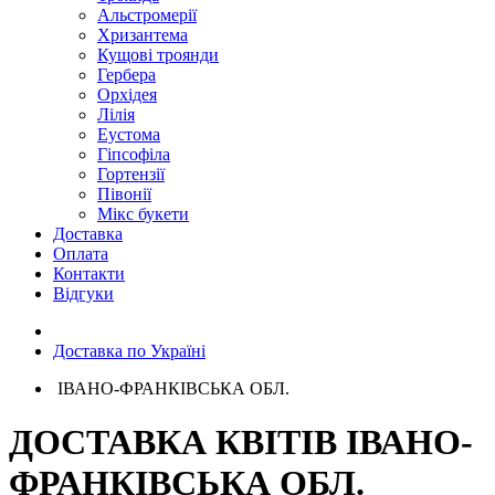
Альстромерії
Хризантема
Кущові троянди
Гербера
Орхідея
Лілія
Еустома
Гіпсофіла
Гортензії
Півонії
Мікс букети
Доставка
Оплата
Контакти
Відгуки
Доставка по Україні
ІВАНО-ФРАНКІВСЬКА ОБЛ.
ДОСТАВКА КВІТІВ ІВАНО-
ФРАНКІВСЬКА ОБЛ.