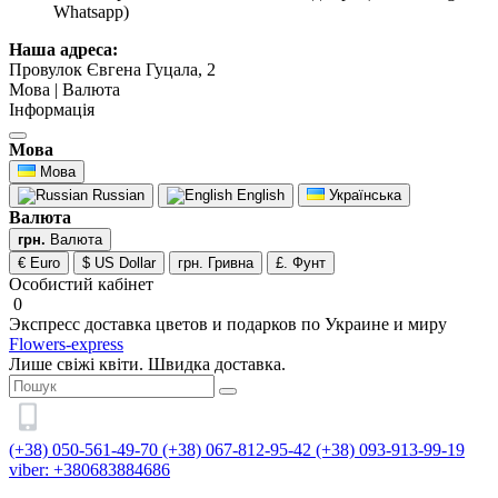
Whatsapp)
Наша адреса:
Провулок Євгена Гуцала, 2
Мова | Валюта
Інформація
Мова
Мова
Russian
English
Українська
Валюта
грн.
Валюта
€ Euro
$ US Dollar
грн. Гривна
£. Фунт
Особистий кабінет
0
Экспресс доставка цветов и подарков по Украине и миру
Flowers-express
Лише свіжі квіти. Швидка доставка.
(+38) 050-561-49-70
(+38) 067-812-95-42
(+38) 093-913-99-19
viber: +380683884686