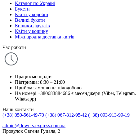
Каталог по Україні
Букети
Квіти у коробці
Великі букети
Кошики фруктів
Квіти у кошику
Міжнародна доставка квітів
Час роботи
Працюємо щодня
Підтримка: 8:30 – 21:00
Прийом замовлень: цілодобово
На номері +380683884686 є месенджери (Viber, Telegram,
Whatsapp)
Наші контакти
(+38) 050-561-49-70
(+38) 067-812-95-42
(+38) 093-913-99-19
admin@flowers-express.com.ua
Провулок Євгена Гуцала, 2