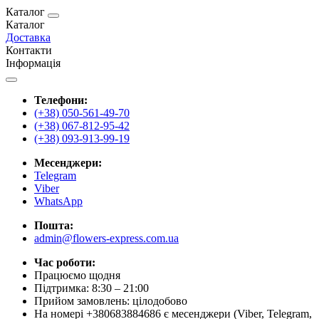
Каталог
Каталог
Доставка
Контакти
Інформація
Телефони:
(+38) 050-561-49-70
(+38) 067-812-95-42
(+38) 093-913-99-19
Месенджери:
Telegram
Viber
WhatsApp
Пошта:
admin@flowers-express.com.ua
Час роботи:
Працюємо щодня
Підтримка: 8:30 – 21:00
Прийом замовлень: цілодобово
На номері +380683884686 є месенджери (Viber, Telegram,