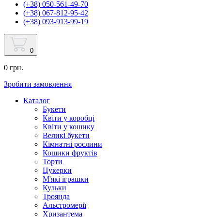
(+38) 050-561-49-70
(+38) 067-812-95-42
(+38) 093-913-99-19
0
0 грн.
Зробити замовлення
Каталог
Букети
Квіти у коробці
Квіти у кошику
Великі букети
Кімнатні рослини
Кошики фруктів
Торти
Цукерки
М'які іграшки
Кульки
Троянда
Альстромерії
Хризантема