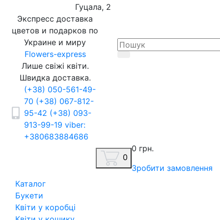
Гуцала, 2
Экспресс доставка
цветов и подарков по
Украине и миру
Flowers-express
Лише свіжі квіти.
Швидка доставка.
(+38) 050-561-49-
70
(+38) 067-812-
95-42
(+38) 093-
913-99-19
viber:
+380683884686
0 грн.
0
Зробити замовлення
Каталог
Букети
Квіти у коробці
Квіти у кошику