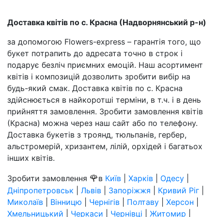
Доставка квітів по с. Красна (Надворнянський р-н)
за допомогою Flowers-express – гарантія того, що
букет потрапить до адресата точно в строк і
подарує безліч приємних емоцій. Наш асортимент
квітів і композицій дозволить зробити вибір на
будь-який смак. Доставка квітів по с. Красна
здійснюється в найкоротші терміни, в т.ч. і в день
прийняття замовлення. Зробити замовлення квітів
(Красна) можна через наш сайт або по телефону.
Доставка букетів з троянд, тюльпанів, гербер,
альстромерій, хризантем, лілій, орхідей і багатьох
інших квітів.
🌹
Зробити замовлення
в
Київ
|
Харків
|
Одесу
|
Дніпропетровськ
|
Львів
|
Запоріжжя
|
Кривий Ріг
|
Миколаїв
|
Вінницю
|
Чернігів
|
Полтаву
|
Херсон
|
Хмельницький
|
Черкаси
|
Чернівці
|
Житомир
|