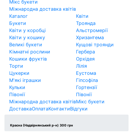
Мікс букети
Міжнародна доставка квітів
Каталог
Квіти
Букети
Троянда
Квіти у коробці
Альстромерії
Квіти у кошику
Хризантема
Великі букети
Кущові троянди
Кімнатні рослини
Гербера
Кошики фруктів
Орхідея
Торти
Лілія
Цукерки
Еустома
М'які іграшки
Гіпсофіла
Кульки
Гортензії
Півонії
Півонії
Міжнародна доставка квітів
Мікс букети
Доставка
Оплата
Контакти
Відгуки
Красна (Надвірнянський р-н) 300 грн