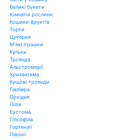
Великі букети
Кімнатні рослини
Кошики фруктів
Торти
Цукерки
М'які іграшки
Кульки
Троянда
Альстромерії
Хризантема
Кущові троянди
Гербера
Орхідея
Лілія
Еустома
Гіпсофіла
Гортензії
Півонії