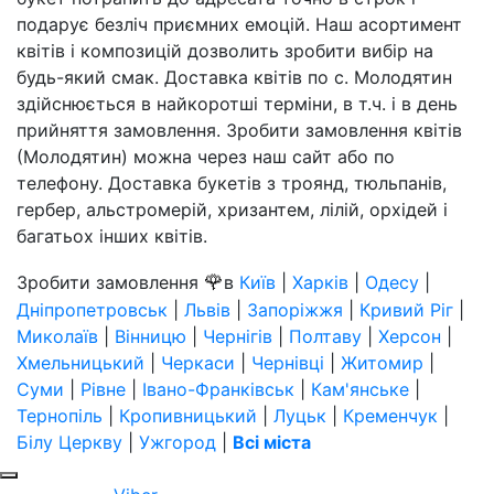
подарує безліч приємних емоцій. Наш асортимент
квітів і композицій дозволить зробити вибір на
будь-який смак. Доставка квітів по с. Молодятин
здійснюється в найкоротші терміни, в т.ч. і в день
прийняття замовлення. Зробити замовлення квітів
(Молодятин) можна через наш сайт або по
телефону. Доставка букетів з троянд, тюльпанів,
гербер, альстромерій, хризантем, лілій, орхідей і
багатьох інших квітів.
🌹
Зробити замовлення
в
Київ
|
Харків
|
Одесу
|
Дніпропетровськ
|
Львів
|
Запоріжжя
|
Кривий Ріг
|
Миколаїв
|
Вінницю
|
Чернігів
|
Полтаву
|
Херсон
|
Хмельницький
|
Черкаси
|
Чернівці
|
Житомир
|
Суми
|
Рівне
|
Івано-Франківськ
|
Кам'янське
|
Тернопіль
|
Кропивницький
|
Луцьк
|
Кременчук
|
Білу Церкву
|
Ужгород
|
Всі міста