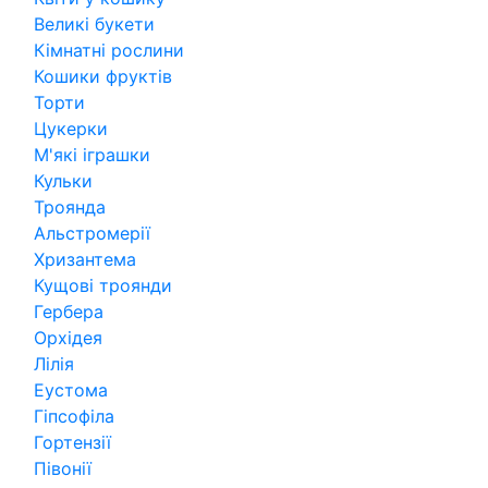
Великі букети
Кімнатні рослини
Кошики фруктів
Торти
Цукерки
М'які іграшки
Кульки
Троянда
Альстромерії
Хризантема
Кущові троянди
Гербера
Орхідея
Лілія
Еустома
Гіпсофіла
Гортензії
Півонії