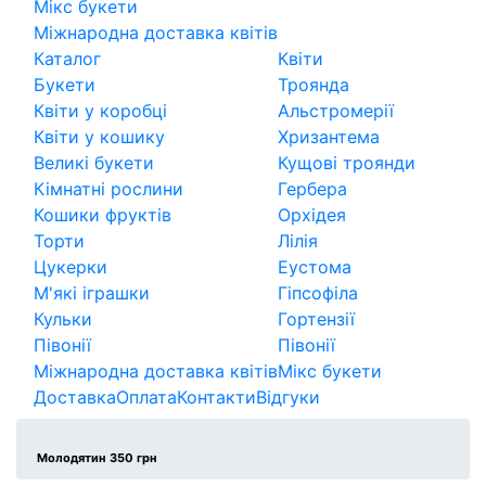
Мікс букети
Міжнародна доставка квітів
Каталог
Квіти
Букети
Троянда
Квіти у коробці
Альстромерії
Квіти у кошику
Хризантема
Великі букети
Кущові троянди
Кімнатні рослини
Гербера
Кошики фруктів
Орхідея
Торти
Лілія
Цукерки
Еустома
М'які іграшки
Гіпсофіла
Кульки
Гортензії
Півонії
Півонії
Міжнародна доставка квітів
Мікс букети
Доставка
Оплата
Контакти
Відгуки
Молодятин 350 грн