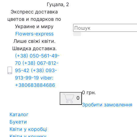
Гуцала, 2
Экспресс доставка
цветов и подарков по
Украине и миру
Flowers-express
Лише свіжі квіти.
Швидка доставка.
(+38) 050-561-49-
70
(+38) 067-812-
95-42
(+38) 093-
913-99-19
viber:
+380683884686
0 грн.
0
Зробити замовлення
Каталог
Букети
Квіти у коробці
Квіти у кошику