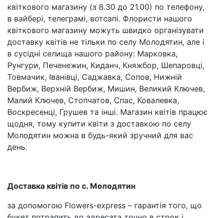
квіткового магазину (з 8.30 до 21.00) по телефону,
в вайбері, телеграмі, вотсапі. Флористи нашого
квіткового магазину можуть швидко організувати
доставку квітів не тільки по селу Молодятин, але і
в сусідні селища нашого району: Марковка,
Рунгури, Печенежин, Киданч, Княжбор, Шепаровці,
Товмачик, Іванівці, Саджавка, Сопов, Нижній
Вербиж, Верхній Вербиж, Мишин, Великий Ключев,
Малий Ключев, Стопчатов, Спас, Ковалевка,
Воскресенці, Грушев та інші. Магазин квітів працює
щодня, тому купити квіти з доставкою по селу
Молодятин можна в будь-який зручний для вас
день.
Доставка квітів по с. Молодятин
за допомогою Flowers-express – гарантія того, що
букет потрапить до адресата точно в строк і