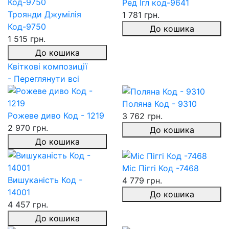
Ред Ігл код-9641
Троянди Джумілія
1 781 грн.
Код-9750
До кошика
1 515 грн.
До кошика
Квіткові композиції
- Переглянути всі
Поляна Код - 9310
Рожеве диво Код - 1219
3 762 грн.
2 970 грн.
До кошика
До кошика
Міс Піггі Код -7468
Вишуканість Код -
4 779 грн.
14001
До кошика
4 457 грн.
До кошика