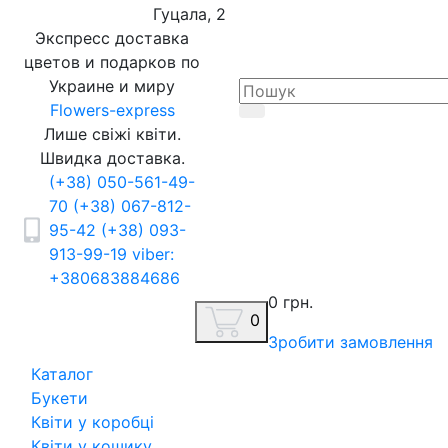
Гуцала, 2
Экспресс доставка
цветов и подарков по
Украине и миру
Flowers-express
Лише свіжі квіти.
Швидка доставка.
(+38) 050-561-49-
70
(+38) 067-812-
95-42
(+38) 093-
913-99-19
viber:
+380683884686
0 грн.
0
Зробити замовлення
Каталог
Букети
Квіти у коробці
Квіти у кошику