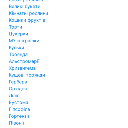
Великі букети
Кімнатні рослини
Кошики фруктів
Торти
Цукерки
М'які іграшки
Кульки
Троянда
Альстромерії
Хризантема
Кущові троянди
Гербера
Орхідея
Лілія
Еустома
Гіпсофіла
Гортензії
Півонії