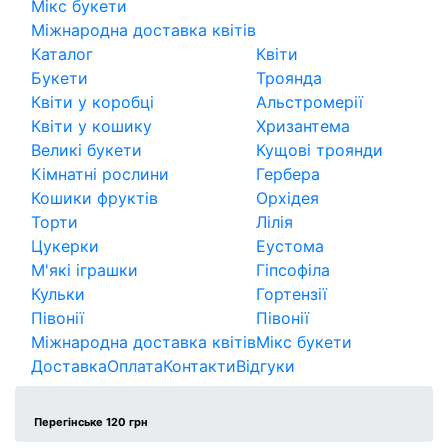
Мікс букети
Міжнародна доставка квітів
Каталог
Квіти
Букети
Троянда
Квіти у коробці
Альстромерії
Квіти у кошику
Хризантема
Великі букети
Кущові троянди
Кімнатні рослини
Гербера
Кошики фруктів
Орхідея
Торти
Лілія
Цукерки
Еустома
М'які іграшки
Гіпсофіла
Кульки
Гортензії
Півонії
Півонії
Міжнародна доставка квітів
Мікс букети
Доставка
Оплата
Контакти
Відгуки
Перегінське 120 грн