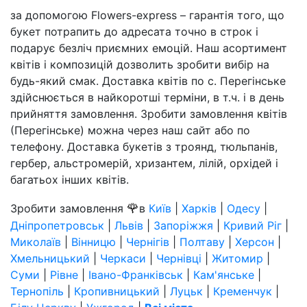
за допомогою Flowers-express – гарантія того, що
букет потрапить до адресата точно в строк і
подарує безліч приємних емоцій. Наш асортимент
квітів і композицій дозволить зробити вибір на
будь-який смак. Доставка квітів по с. Перегінське
здійснюється в найкоротші терміни, в т.ч. і в день
прийняття замовлення. Зробити замовлення квітів
(Перегінське) можна через наш сайт або по
телефону. Доставка букетів з троянд, тюльпанів,
гербер, альстромерій, хризантем, лілій, орхідей і
багатьох інших квітів.
🌹
Зробити замовлення
в
Київ
|
Харків
|
Одесу
|
Дніпропетровськ
|
Львів
|
Запоріжжя
|
Кривий Ріг
|
Миколаїв
|
Вінницю
|
Чернігів
|
Полтаву
|
Херсон
|
Хмельницький
|
Черкаси
|
Чернівці
|
Житомир
|
Суми
|
Рівне
|
Івано-Франківськ
|
Кам'янське
|
Тернопіль
|
Кропивницький
|
Луцьк
|
Кременчук
|