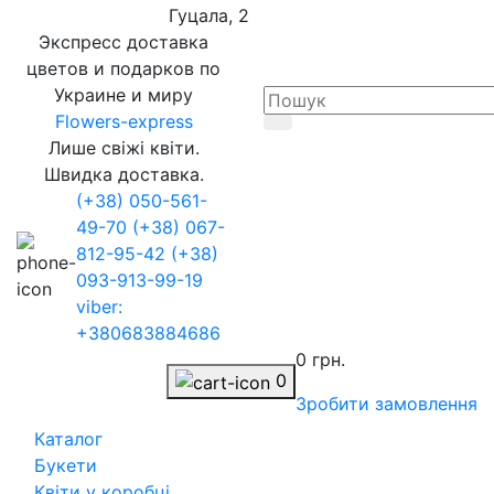
Гуцала, 2
Экспресс доставка
цветов и подарков по
Украине и миру
Flowers-express
Лише свіжі квіти.
Швидка доставка.
(+38) 050-561-
49-70
(+38) 067-
812-95-42
(+38)
093-913-99-19
viber:
+380683884686
0 грн.
0
Зробити замовлення
Каталог
Букети
Квіти у коробці