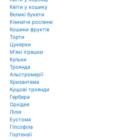
Квіти у кошику
Великі букети
Кімнатні рослини
Кошики фруктів
Торти
Цукерки
М'які іграшки
Кульки
Троянда
Альстромерії
Хризантема
Кущові троянди
Гербера
Орхідея
Лілія
Еустома
Гіпсофіла
Гортензії