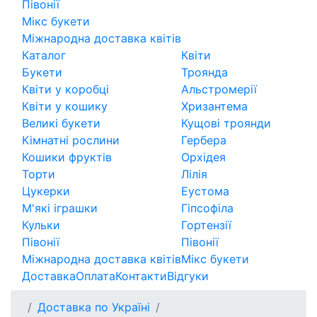
Півонії
Мікс букети
Міжнародна доставка квітів
Каталог
Квіти
Букети
Троянда
Квіти у коробці
Альстромерії
Квіти у кошику
Хризантема
Великі букети
Кущові троянди
Кімнатні рослини
Гербера
Кошики фруктів
Орхідея
Торти
Лілія
Цукерки
Еустома
М'які іграшки
Гіпсофіла
Кульки
Гортензії
Півонії
Півонії
Міжнародна доставка квітів
Мікс букети
Доставка
Оплата
Контакти
Відгуки
Доставка по Україні