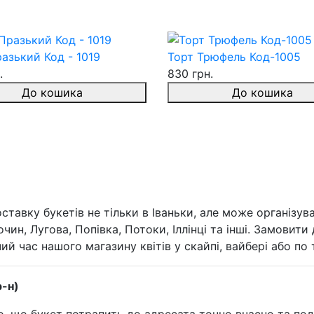
азький Код - 1019
Торт Трюфель Код-1005
.
830 грн.
До кошика
До кошика
ставку букетів не тільки в Іваньки, але може організу
чин, Лугова, Попівка, Потоки, Іллінці та інші. Замовити
ий час нашого магазину квітів у скайпі, вайбері або по 
р-н)
го, що букет потрапить до адресата точно вчасно та по