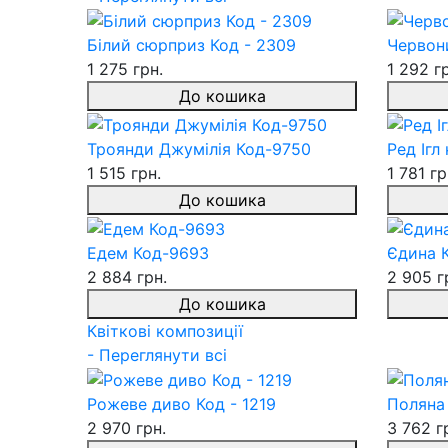
Білий сюрприз Код - 2309
Червон
1 275 грн.
1 292 г
До кошика
Троянди Джумілія Код-9750
Ред Ігл
1 515 грн.
1 781 гр
До кошика
Едем Код-9693
Єдина К
2 884 грн.
2 905 г
До кошика
Квіткові композиції
- Переглянути всі
Рожеве диво Код - 1219
Поляна 
2 970 грн.
3 762 г