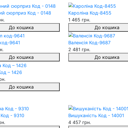
ий сюрприз Код - 0148
Кароліна Код-8455
рн.
1 465 грн.
До кошика
До кошика
 код-9641
Валенсія Код-9687
н.
2 481 грн.
До кошика
До кошика
од – 1426
рн.
До кошика
Код - 9310
Вишуканість Код - 14001
рн.
4 457 грн.