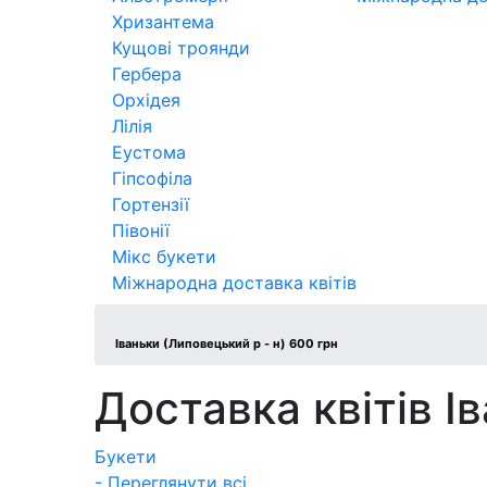
Хризантема
Кущові троянди
Гербера
Орхідея
Лілія
Еустома
Гіпсофіла
Гортензії
Півонії
Мікс букети
Міжнародна доставка квітів
Іваньки (Липовецький р - н) 600 грн
Доставка квітів І
Букети
- Переглянути всі