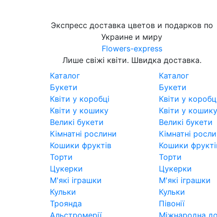
Экспресс доставка цветов и подарков по
Украине и миру
Flowers-express
Лише свіжі квіти. Швидка доставка.
Каталог
Каталог
Букети
Букети
Квіти у коробці
Квіти у коробц
Квіти у кошику
Квіти у кошик
Великі букети
Великі букети
Кімнатні рослини
Кімнатні росл
Кошики фруктів
Кошики фрукті
Торти
Торти
Цукерки
Цукерки
М'які іграшки
М'які іграшки
Кульки
Кульки
Троянда
Півонії
Альстромерії
Міжнародна до