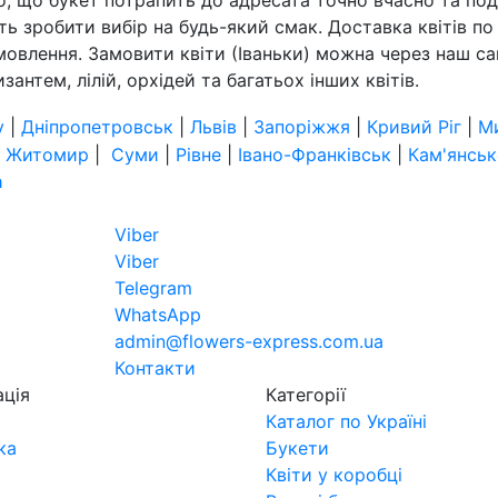
ь зробити вибір на будь-який смак. Доставка квітів по 
замовлення. Замовити квіти (Іваньки) можна через наш са
антем, лілій, орхідей та багатьох інших квітів.
у
|
Дніпропетровськ
|
Львів
|
Запоріжжя
|
Кривий Ріг
|
М
|
Житомир
|
Суми
|
Рівне
|
Івано-Франківськ
|
Кам'янськ
а
Viber
Viber
Telegram
WhatsApp
admin@flowers-express.com.ua
Контакти
ація
Категорії
Каталог по Україні
ка
Букети
Квіти у коробці