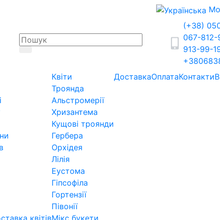
Мо
(+38) 05
067-812
913-99-1
+380683
Квіти
Доставка
Оплата
Контакти
В
Троянда
і
Альстромерії
у
Хризантема
Кущові троянди
ини
Гербера
в
Орхідея
Лілія
Еустома
Гіпсофіла
Гортензії
Півонії
ставка квітів
Мікс букети