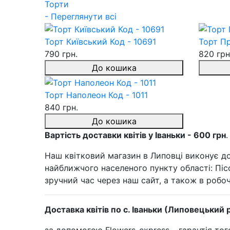
Торти
- Переглянути всі
Торт Київський Код - 10691
Торт Пр
790 грн.
820 грн
До кошика
Торт Наполеон Код - 1011
840 грн.
До кошика
Вартість доставки квітів у Іваньки - 600 грн
.
Наш квітковий магазин в Липовці виконує до
найближчого населеного пункту області: Пісо
зручний час через наш сайт, а також в робоч
Доставка квітів по с. Іваньки (Липовецький 
за допомогою Flowers-express – гарантія то