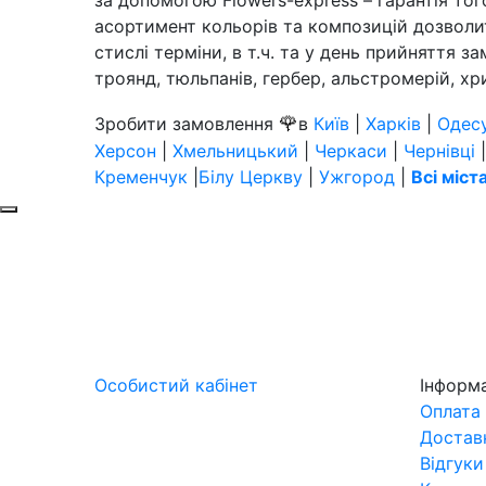
асортимент кольорів та композицій дозволит
стислі терміни, в т.ч. та у день прийняття 
троянд, тюльпанів, гербер, альстромерій, хриз
🌹
Зробити замовлення
в
Київ
|
Харків
|
Одес
Херсон
|
Хмельницький
|
Черкаси
|
Чернівці
Кременчук
|
Білу Церкву
|
Ужгород
|
Всі міст
Особистий кабінет
Інформ
Оплата
Достав
Відгуки