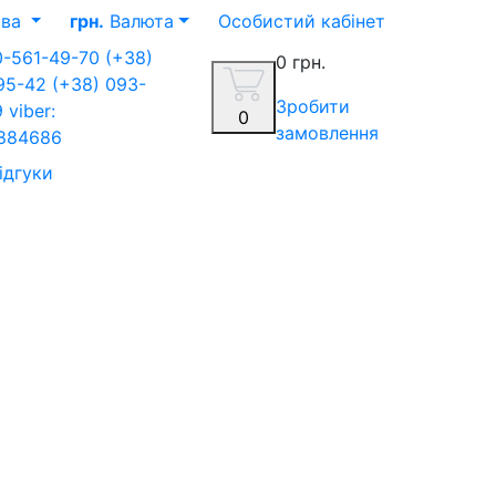
ва
грн.
Валюта
Особистий кабінет
0-561-49-70
(+38)
0 грн.
-95-42
(+38) 093-
Зробити
9
viber:
0
замовлення
884686
ідгуки