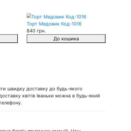
Торт Медовик Код-1016
840 грн.
До кошика
вати швидку доставку до будь-якого
 доставку квітів Іваньки можна в будь-який
телефону.
дарує безліч приємних емоцій. Наш