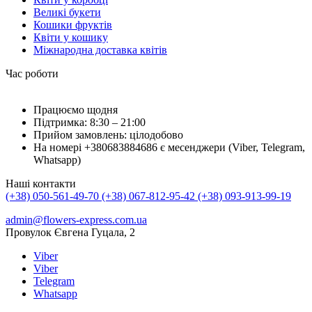
Великі букети
Кошики фруктів
Квіти у кошику
Міжнародна доставка квітів
Час роботи
Працюємо щодня
Підтримка: 8:30 – 21:00
Прийом замовлень: цілодобово
На номері +380683884686 є месенджери (Viber, Telegram,
Whatsapp)
Наші контакти
(+38) 050-561-49-70
(+38) 067-812-95-42
(+38) 093-913-99-19
admin@flowers-express.com.ua
Провулок Євгена Гуцала, 2
Viber
Viber
Telegram
Whatsapp