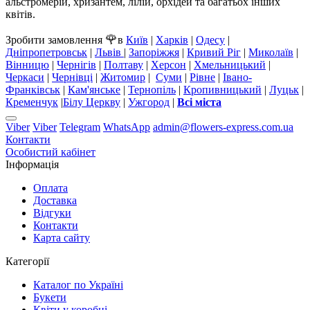
альстромерій, хризантем, лілій, орхідей та багатьох інших
квітів.
🌹
Зробити замовлення
в
Київ
|
Харків
|
Одесу
|
Дніпропетровськ
|
Львів
|
Запоріжжя
|
Кривий Ріг
|
Миколаїв
|
Вінницю
|
Чернігів
|
Полтаву
|
Херсон
|
Хмельницький
|
Черкаси
|
Чернівці
|
Житомир
|
Суми
|
Рівне
|
Івано-
Франківськ
|
Кам'янське
|
Тернопіль
|
Кропивницький
|
Луцьк
|
Кременчук
|
Білу Церкву
|
Ужгород
|
Всі міста
Viber
Viber
Telegram
WhatsApp
admin@flowers-express.com.ua
Контакти
Особистий кабінет
Інформація
Оплата
Доставка
Відгуки
Контакти
Карта сайту
Категорії
Каталог по Україні
Букети
Квіти у коробці