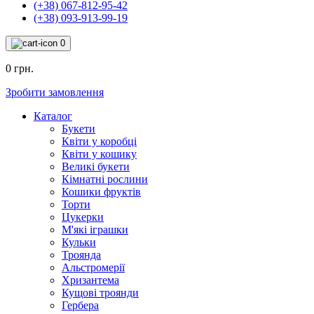
(+38) 067-812-95-42
(+38) 093-913-99-19
0
0 грн.
Зробити замовлення
Каталог
Букети
Квіти у коробці
Квіти у кошику
Великі букети
Кімнатні рослини
Кошики фруктів
Торти
Цукерки
М'які іграшки
Кульки
Троянда
Альстромерії
Хризантема
Кущові троянди
Гербера