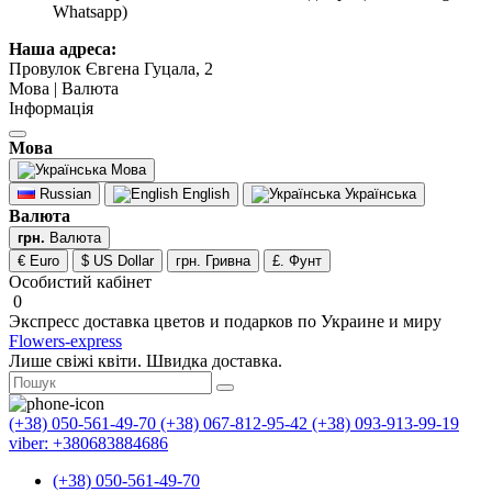
Whatsapp)
Наша адреса:
Провулок Євгена Гуцала, 2
Мова | Валюта
Інформація
Мова
Мова
Russian
English
Українська
Валюта
грн.
Валюта
€ Euro
$ US Dollar
грн. Гривна
£. Фунт
Особистий кабінет
0
Экспресс доставка цветов и подарков по Украине и миру
Flowers-express
Лише свіжі квіти. Швидка доставка.
(+38) 050-561-49-70
(+38) 067-812-95-42
(+38) 093-913-99-19
viber: +380683884686
(+38) 050-561-49-70