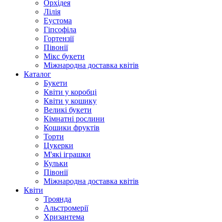
Орхідея
Лілія
Еустома
Гіпсофіла
Гортензії
Півонії
Мікс букети
Міжнародна доставка квітів
Каталог
Букети
Квіти у коробці
Квіти у кошику
Великі букети
Кімнатні рослини
Кошики фруктів
Торти
Цукерки
М'які іграшки
Кульки
Півонії
Міжнародна доставка квітів
Квіти
Троянда
Альстромерії
Хризантема