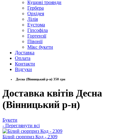
Кущові троянди
Гербера
Орхідея
Лілія
Еустома
Гіпсофіла
Гортензії
Півонії
Мікс букети
Доставка
Оплата
Контакти
Відгуки
Десна (Вінницький р-н) 350 грн
Доставка квітів Десна
(Вінницький р-н)
Букети
- Переглянути всі
Білий сюрприз Код - 2309