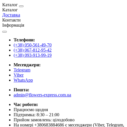
Каталог
Каталог
Доставка
Контакти
Інформація
Телефони:
(+38) 050-561-49-70
(+38) 067-812-95-42
(+38) 093-913-99-19
Месенджери:
Telegram
Viber
WhatsApp
Пошта:
admin@flowers-express.com.ua
Час роботи:
Працюємо щодня
Підтримка: 8:30 – 21:00
Прийом замовлень: цілодобово
На номері +380683884686 є месенджери (Viber, Telegram,