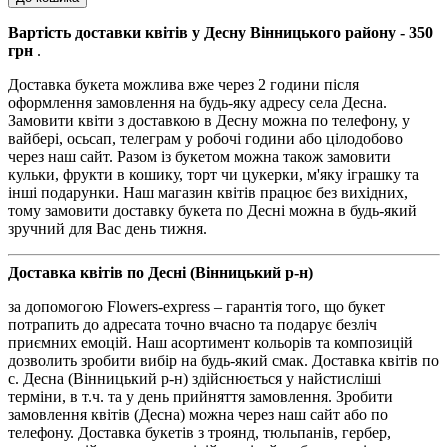
Вартість доставки квітів у Десну Вінницького району - 350
грн
.
Доставка букета можлива вже через 2 години після
оформлення замовлення на будь-яку адресу села Десна.
Замовити квіти з доставкою в Десну можна по телефону, у
вайбері, осьсап, телеграм у робочі години або цілодобово
через наш сайт. Разом із букетом можна також замовити
кульки, фрукти в кошику, торт чи цукерки, м'яку іграшку та
інші подарунки. Наш магазин квітів працює без вихідних,
тому замовити доставку букета по Десні можна в будь-який
зручний для Вас день тижня.
Доставка квітів по Десні (Вінницький р-н)
за допомогою Flowers-express – гарантія того, що букет
потрапить до адресата точно вчасно та подарує безліч
приємних емоцій. Наш асортимент кольорів та композицій
дозволить зробити вибір на будь-який смак. Доставка квітів по
с. Десна (Вінницький р-н) здійснюється у найстисліші
терміни, в т.ч. та у день прийняття замовлення. Зробити
замовлення квітів (Десна) можна через наш сайт або по
телефону. Доставка букетів з троянд, тюльпанів, гербер,