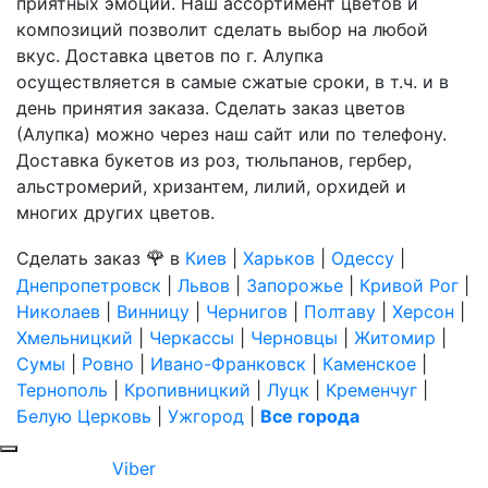
приятных эмоций. Наш ассортимент цветов и
композиций позволит сделать выбор на любой
вкус. Доставка цветов по г. Алупка
осуществляется в самые сжатые сроки, в т.ч. и в
день принятия заказа. Сделать заказ цветов
(Алупка) можно через наш сайт или по телефону.
Доставка букетов из роз, тюльпанов, гербер,
альстромерий, хризантем, лилий, орхидей и
многих других цветов.
🌹
Сделать заказ
в
Киев
|
Харьков
|
Одессу
|
Днепропетровск
|
Львов
|
Запорожье
|
Кривой Рог
|
Николаев
|
Винницу
|
Чернигов
|
Полтаву
|
Херсон
|
Хмельницкий
|
Черкассы
|
Черновцы
|
Житомир
|
Сумы
|
Ровно
|
Ивано-Франковск
|
Каменское
|
Тернополь
|
Кропивницкий
|
Луцк
|
Кременчуг
|
Белую Церковь
|
Ужгород
|
Все города
Viber