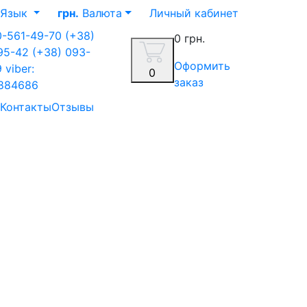
Язык
грн.
Валюта
Личный кабинет
0-561-49-70
(+38)
0 грн.
-95-42
(+38) 093-
Оформить
9
viber:
0
заказ
884686
Контакты
Отзывы