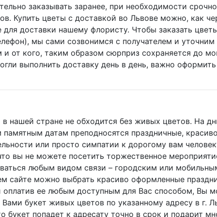
ельно заказывать заранее, при необходимости срочной
в. Купить цветы с доставкой во Львове можно, как чер
 для доставки нашему флористу. Чтобы заказать цветы
лефон), мы сами созвонимся с получателем и уточним 
 и от кого, таким образом сюрприз сохраняется до мо
могли выполнить доставку день в день, важно оформить 
в нашей стране не обходится без живых цветов. На дн
 памятным датам преподносятся праздничные, красиво
тельности или просто симпатии к дорогому вам человек
, что вы не можете посетить торжественное мероприяти
оваться любым видом связи – городским или мобильны
шем сайте можно выбрать красиво оформленные праздн
 оплатив ее любым доступным для Вас способом, Вы мо
Вами букет живых цветов по указанному адресу в г. Льв
что букет попадет к адресату точно в срок и подарит 