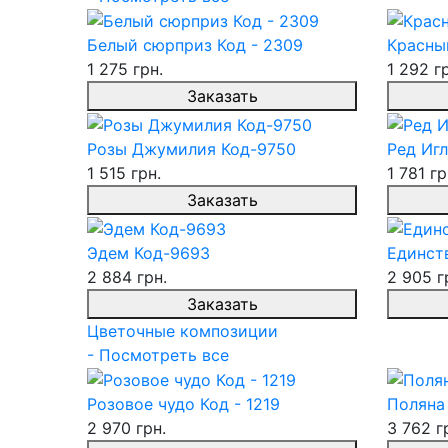
Белый сюрприз Код - 2309
Красны
1 275 грн.
1 292 г
Заказать
Розы Джумилия Код-9750
Ред Игл
1 515 грн.
1 781 гр
Заказать
Эдем Код-9693
Единств
2 884 грн.
2 905 г
Заказать
Цветочные композиции
- Посмотреть все
Розовое чудо Код - 1219
Поляна 
2 970 грн.
3 762 г