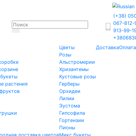
(+38) 05
067-812
913-99-1
+380683
Цветы
Доставка
Оплата
Розы
коробке
Альстромерии
корзине
Хризантемы
 букеты
Кустовые розы
е растения
Герберы
фруктов
Орхидеи
Лилии
Эустома
грушки
Гипсофила
Гортензии
Пионы
одная доставка цветов
Микс букеты