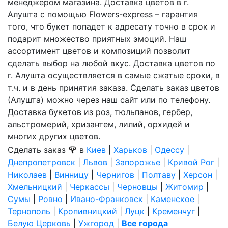
менеджером магазина. Доставка цветов в г.
Алушта с помощью Flowers-express – гарантия
того, что букет попадет к адресату точно в срок и
подарит множество приятных эмоций. Наш
ассортимент цветов и композиций позволит
сделать выбор на любой вкус. Доставка цветов по
г. Алушта осуществляется в самые сжатые сроки, в
т.ч. и в день принятия заказа. Сделать заказ цветов
(Алушта) можно через наш сайт или по телефону.
Доставка букетов из роз, тюльпанов, гербер,
альстромерий, хризантем, лилий, орхидей и
многих других цветов.
🌹
Сделать заказ
в
Киев
|
Харьков
|
Одессу
|
Днепропетровск
|
Львов
|
Запорожье
|
Кривой Рог
|
Николаев
|
Винницу
|
Чернигов
|
Полтаву
|
Херсон
|
Хмельницкий
|
Черкассы
|
Черновцы
|
Житомир
|
Сумы
|
Ровно
|
Ивано-Франковск
|
Каменское
|
Тернополь
|
Кропивницкий
|
Луцк
|
Кременчуг
|
Белую Церковь
|
Ужгород
|
Все города