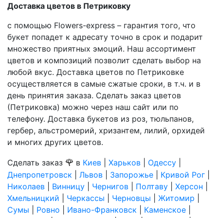
Доставка цветов в Петриковку
с помощью Flowers-express – гарантия того, что
букет попадет к адресату точно в срок и подарит
множество приятных эмоций. Наш ассортимент
цветов и композиций позволит сделать выбор на
любой вкус. Доставка цветов по Петриковке
осуществляется в самые сжатые сроки, в т.ч. и в
день принятия заказа. Сделать заказ цветов
(Петриковка) можно через наш сайт или по
телефону. Доставка букетов из роз, тюльпанов,
гербер, альстромерий, хризантем, лилий, орхидей
и многих других цветов.
🌹
Сделать заказ
в
Киев
|
Харьков
|
Одессу
|
Днепропетровск
|
Львов
|
Запорожье
|
Кривой Рог
|
Николаев
|
Винницу
|
Чернигов
|
Полтаву
|
Херсон
|
Хмельницкий
|
Черкассы
|
Черновцы
|
Житомир
|
Сумы
|
Ровно
|
Ивано-Франковск
|
Каменское
|