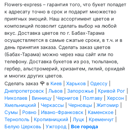
Flowers-express – гарантия того, что букет попадет
к адресату точно в срок и подарит множество
приятных эмоций. Наш ассортимент цветов и
композиций позволит сделать выбор на любой
вкус. Доставка цветов по г. Бабах-Тарама
осуществляется в самые сжатые сроки, в т.ч. и в
день принятия заказа. Сделать заказ цветов
(Бабах-Тарама) можно через наш сайт или по
телефону. Доставка букетов из роз, тюльпанов,
гербер, альстромерий, хризантем, лилий, орхидей
и многих других цветов.
🌹
Сделать заказ
в
Киев
|
Харьков
|
Одессу
|
Днепропетровск
|
Львов
|
Запорожье
|
Кривой Рог
|
Николаев
|
Винницу
|
Чернигов
|
Полтаву
|
Херсон
|
Хмельницкий
|
Черкассы
|
Черновцы
|
Житомир
|
Сумы
|
Ровно
|
Ивано-Франковск
|
Каменское
|
Тернополь
|
Кропивницкий
|
Луцк
|
Кременчуг
|
Белую Церковь
|
Ужгород
|
Все города