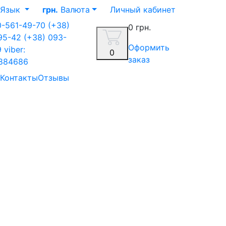
Язык
грн.
Валюта
Личный кабинет
0-561-49-70
(+38)
0 грн.
-95-42
(+38) 093-
Оформить
9
viber:
0
заказ
884686
Контакты
Отзывы