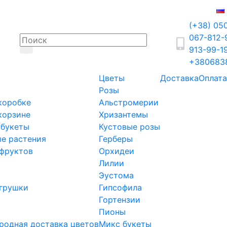
(+38) 05
067-812
913-99-1
+380683
Цветы
Доставка
Оплата
Розы
коробке
Альстромерии
корзине
Хризантемы
 букеты
Кустовые розы
е растения
Герберы
фруктов
Орхидеи
Лилии
Эустома
грушки
Гипсофила
Гортензии
Пионы
одная доставка цветов
Микс букеты