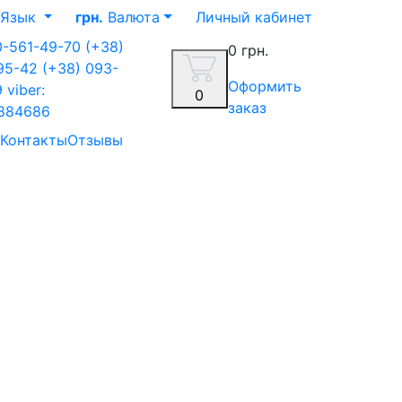
Язык
грн.
Валюта
Личный кабинет
0-561-49-70
(+38)
0 грн.
-95-42
(+38) 093-
Оформить
9
viber:
0
заказ
884686
Контакты
Отзывы