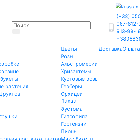
(+38) 05
067-812
913-99-1
+380683
Цветы
Доставка
Оплата
Розы
коробке
Альстромерии
корзине
Хризантемы
 букеты
Кустовые розы
е растения
Герберы
фруктов
Орхидеи
Лилии
Эустома
грушки
Гипсофила
Гортензии
Пионы
одная доставка цветов
Микс букеты