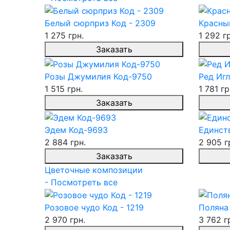
Белый сюрприз Код - 2309
Красны
1 275 грн.
1 292 г
Заказать
Розы Джумилия Код-9750
Ред Игл
1 515 грн.
1 781 гр
Заказать
Эдем Код-9693
Единств
2 884 грн.
2 905 г
Заказать
Цветочные композиции
- Посмотреть все
Розовое чудо Код - 1219
Поляна 
2 970 грн.
3 762 г