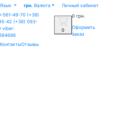
Язык
грн.
Валюта
Личный кабинет
0-561-49-70
(+38)
0 грн.
-95-42
(+38) 093-
Оформить
9
viber:
0
заказ
884686
Контакты
Отзывы