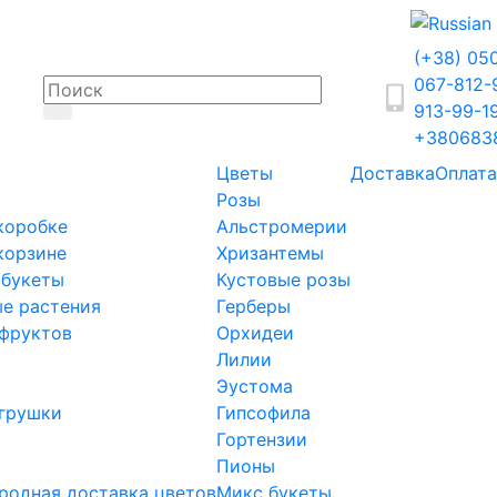
(+38) 05
067-812
913-99-1
+380683
Цветы
Доставка
Оплата
Розы
коробке
Альстромерии
корзине
Хризантемы
 букеты
Кустовые розы
е растения
Герберы
фруктов
Орхидеи
Лилии
Эустома
грушки
Гипсофила
Гортензии
Пионы
одная доставка цветов
Микс букеты