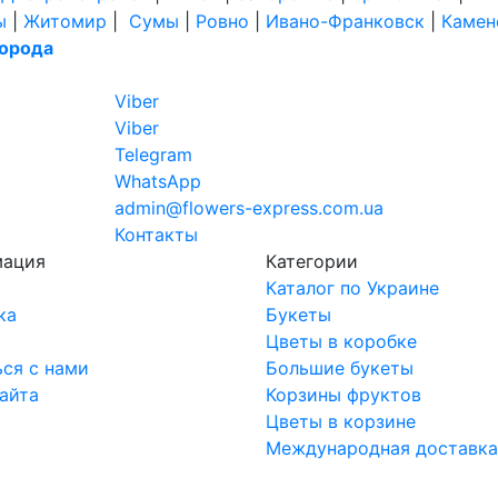
ы
|
Житомир
|
Сумы
|
Ровно
|
Ивано-Франковск
|
Камен
города
Viber
Viber
Telegram
WhatsApp
admin@flowers-express.com.ua
Контакты
мация
Категории
Каталог по Украине
ка
Букеты
ы
Цветы в коробке
ься с нами
Большие букеты
сайта
Корзины фруктов
Цветы в корзине
Международная доставка