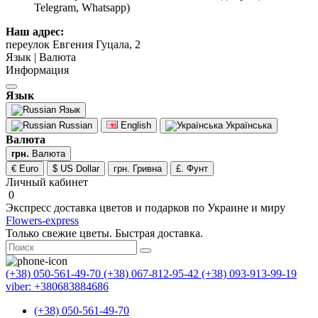
Telegram, Whatsapp)
Наш адрес:
переулок Евгения Гуцала, 2
Язык | Валюта
Информация
Язык
Язык
Russian
English
Українська
Валюта
грн.
Валюта
€ Euro
$ US Dollar
грн. Гривна
£. Фунт
Личный кабинет
0
Экспресс доставка цветов и подарков по Украине и миру
Flowers-express
Только свежие цветы. Быстрая доставка.
(+38) 050-561-49-70
(+38) 067-812-95-42
(+38) 093-913-99-19
viber: +380683884686
(+38) 050-561-49-70