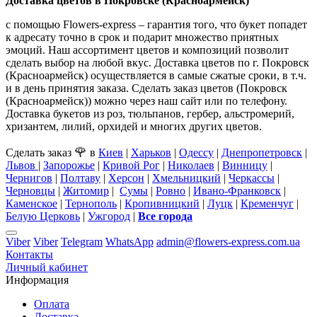
Доставка цветов в Покровске (Красноармейск)
с помощью Flowers-express – гарантия того, что букет попадет
к адресату точно в срок и подарит множество приятных
эмоций. Наш ассортимент цветов и композиций позволит
сделать выбор на любой вкус. Доставка цветов по г. Покровск
(Красноармейск) осуществляется в самые сжатые сроки, в т.ч.
и в день принятия заказа. Сделать заказ цветов (Покровск
(Красноармейск)) можно через наш сайт или по телефону.
Доставка букетов из роз, тюльпанов, гербер, альстромерий,
хризантем, лилий, орхидей и многих других цветов.
🌹
Сделать заказ
в
Киев
|
Харьков
|
Одессу
|
Днепропетровск
|
Львов
|
Запорожье
|
Кривой Рог
|
Николаев
|
Винницу
|
Чернигов
|
Полтаву
|
Херсон
|
Хмельницкий
|
Черкассы
|
Черновцы
|
Житомир
|
Сумы
|
Ровно
|
Ивано-Франковск
|
Каменское
|
Тернополь
|
Кропивницкий
|
Луцк
|
Кременчуг
|
Белую Церковь
|
Ужгород
|
Все города
Viber
Viber
Telegram
WhatsApp
admin@flowers-express.com.ua
Контакты
Личный кабинет
Информация
Оплата
Доставка