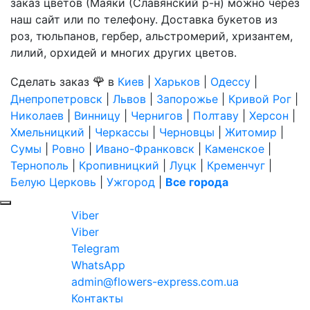
заказ цветов (Маяки (Славянский р-н) можно через
наш сайт или по телефону. Доставка букетов из
роз, тюльпанов, гербер, альстромерий, хризантем,
лилий, орхидей и многих других цветов.
🌹
Сделать заказ
в
Киев
|
Харьков
|
Одессу
|
Днепропетровск
|
Львов
|
Запорожье
|
Кривой Рог
|
Николаев
|
Винницу
|
Чернигов
|
Полтаву
|
Херсон
|
Хмельницкий
|
Черкассы
|
Черновцы
|
Житомир
|
Сумы
|
Ровно
|
Ивано-Франковск
|
Каменское
|
Тернополь
|
Кропивницкий
|
Луцк
|
Кременчуг
|
Белую Церковь
|
Ужгород
|
Все города
Viber
Viber
Telegram
WhatsApp
admin@flowers-express.com.ua
Контакты