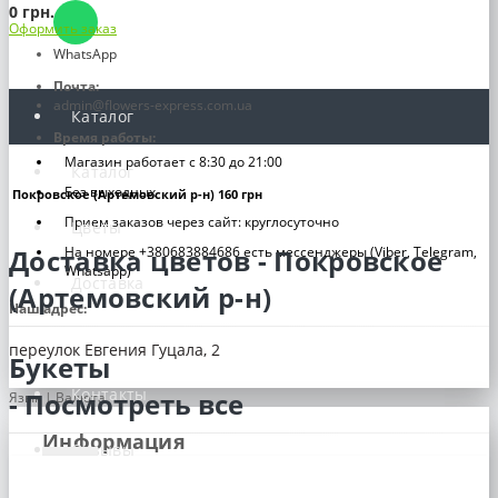
0 грн.
Оформить заказ
WhatsApp
Почта:
admin@flowers-express.com.ua
Каталог
Время работы:
Магазин работает с 8:30 до 21:00
Каталог
Без выходных
Покровское (Артемовский р-н) 160 грн
Прием заказов через сайт: круглосуточно
Цветы
На номере +380683884686 есть мессенджеры (Viber, Telegram,
Доставка цветов - Покровское
Whatsapp)
Доставка
(Артемовский р-н)
Наш адрес:
Оплата
переулок Евгения Гуцала, 2
Букеты
Контакты
- Посмотреть все
Язык | Валюта
Информация
Отзывы