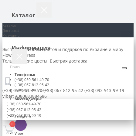
Каталог
Каталог
Доставка
Контакты
Информация
Экспресс доставка цветов и подарков по Украине и миру
Flowers-express
Только свежие цветы. Быстрая доставка.
Телефоны:
(+38) 050-561-49-70
(+38) 067-812-95-42
(+38) 050-561-49-70
(+38) 093-913-99-19
(+38) 067-812-95-42
(+38) 093-913-99-19
viber: +380683884686
Мессенджеры:
(+38) 050-561-49-70
(+38) 067-812-95-42
(+38) 093-913-99-19
Telegram
0
Viber