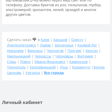
(Артемовский р-н)) можно через наш сайт или по
телефону. Доставка букетов из роз, тюльпанов, гербер,
альстромерий, хризантем, лилий, орхидей и многих
других цветов.
🌹
Сделать заказ
в
Киев
|
Харьков
|
Одессу
|
Днепропетровск
|
Львов
|
Запорожье
|
Кривой Рог
|
Николаев
|
Винницу
|
Чернигов
|
Полтаву
|
Херсон
|
Хмельницкий
|
Черкассы
|
Черновцы
|
Житомир
|
Сумы
|
Ровно
|
Ивано-Франковск
|
Каменское
|
Тернополь
|
Кропивницкий
|
Луцк
|
Кременчуг
|
Белую
Церковь
|
Ужгород
|
Все города
Личный кабинет