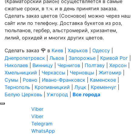
(Краматорский район) осуществляется в самые
сжатые сроки, в т.ч. и в день принятия заказа.
Сделать заказ цветов (Сосновое) можно через наш
сайт или по телефону. Доставка букетов из роз,
тюльпанов, гербер, альстромерий, хризантем,
лилий, орхидей и многих других цветов.
🌹
Сделать заказ
в
Киев
|
Харьков
|
Одессу
|
Днепропетровск
|
Львов
|
Запорожье
|
Кривой Рог
|
Николаев
|
Винницу
|
Чернигов
|
Полтаву
|
Херсон
|
Хмельницкий
|
Черкассы
|
Черновцы
|
Житомир
|
Сумы
|
Ровно
|
Ивано-Франковск
|
Каменское
|
Тернополь
|
Кропивницкий
|
Луцк
|
Кременчуг
|
Белую Церковь
|
Ужгород
|
Все города
Viber
Viber
Telegram
WhatsApp