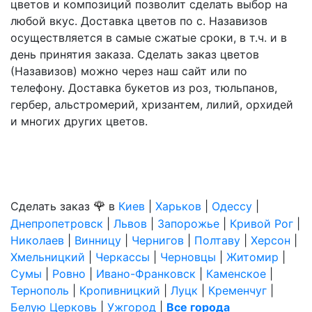
цветов и композиций позволит сделать выбор на
любой вкус. Доставка цветов по с. Назавизов
осуществляется в самые сжатые сроки, в т.ч. и в
день принятия заказа. Сделать заказ цветов
(Назавизов) можно через наш сайт или по
телефону. Доставка букетов из роз, тюльпанов,
гербер, альстромерий, хризантем, лилий, орхидей
и многих других цветов.
🌹
Сделать заказ
в
Киев
|
Харьков
|
Одессу
|
Днепропетровск
|
Львов
|
Запорожье
|
Кривой Рог
|
Николаев
|
Винницу
|
Чернигов
|
Полтаву
|
Херсон
|
Хмельницкий
|
Черкассы
|
Черновцы
|
Житомир
|
Сумы
|
Ровно
|
Ивано-Франковск
|
Каменское
|
Тернополь
|
Кропивницкий
|
Луцк
|
Кременчуг
|
Белую Церковь
|
Ужгород
|
Все города