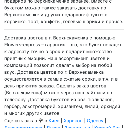
подарков по Верхнекаменке заранее. Вместе с
букетом можно также заказать доставку по
Верхнекаменке и других подарков: фрукты в
корзинке, торт, конфеты, гелевые шарики и прочее.
Доставка цветов в г. Верхнекаменка с помощью
Flowers-express – гарантия того, что букет попадет
к адресату точно в срок и подарит множество
приятных эмоций. Наш ассортимент цветов и
композиций позволит сделать выбор на любой
вкус. Доставка цветов по г. Верхнекаменка
осуществляется в самые сжатые сроки, в т.ч. и в
день принятия заказа. Сделать заказ цветов
(Верхнекаменка) можно через наш сайт или по
телефону. Доставка букетов из роз, тюльпанов,
гербер, альстромерий, хризантем, лилий, орхидей
и многих других цветов.
🌹
Сделать заказ
в
Киев
|
Харьков
|
Одессу
|
Днепропетровск
|
Львов
|
Запорожье
|
Кривой Рог
|