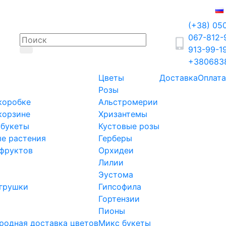
(+38) 05
067-812
913-99-1
+380683
Цветы
Доставка
Оплата
Розы
коробке
Альстромерии
корзине
Хризантемы
 букеты
Кустовые розы
е растения
Герберы
фруктов
Орхидеи
Лилии
Эустома
грушки
Гипсофила
Гортензии
Пионы
одная доставка цветов
Микс букеты