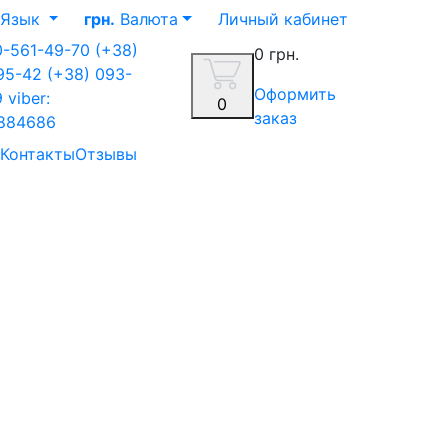
Язык
грн.
Валюта
Личный кабинет
0-561-49-70
(+38)
0 грн.
-95-42
(+38) 093-
Оформить
9
viber:
0
заказ
884686
Контакты
Отзывы