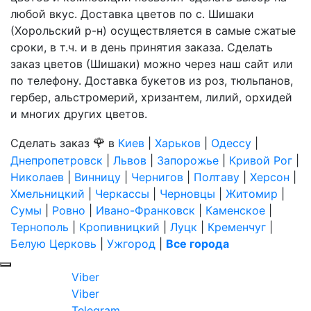
любой вкус. Доставка цветов по с. Шишаки
(Хорольский р-н) осуществляется в самые сжатые
сроки, в т.ч. и в день принятия заказа. Сделать
заказ цветов (Шишаки) можно через наш сайт или
по телефону. Доставка букетов из роз, тюльпанов,
гербер, альстромерий, хризантем, лилий, орхидей
и многих других цветов.
🌹
Сделать заказ
в
Киев
|
Харьков
|
Одессу
|
Днепропетровск
|
Львов
|
Запорожье
|
Кривой Рог
|
Николаев
|
Винницу
|
Чернигов
|
Полтаву
|
Херсон
|
Хмельницкий
|
Черкассы
|
Черновцы
|
Житомир
|
Сумы
|
Ровно
|
Ивано-Франковск
|
Каменское
|
Тернополь
|
Кропивницкий
|
Луцк
|
Кременчуг
|
Белую Церковь
|
Ужгород
|
Все города
Viber
Viber
Telegram