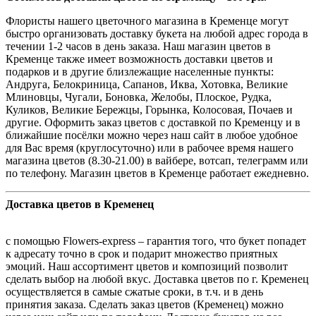
Флористы нашего цветочного магазина в Кременце могут
быстро организовать доставку букета на любой адрес города в
течении 1-2 часов в день заказа. Наш магазин цветов в
Кременце также имеет возможность доставки цветов и
подарков и в другие близлежащие населенные пункты:
Андруга, Белокриница, Сапанов, Иква, Хотовка, Великие
Млиновцы, Чугали, Боновка, Желобы, Плоское, Рудка,
Куликов, Великие Бережцы, Горынка, Колосовая, Почаев и
другие. Оформить заказ цветов с доставкой по Кременцу и в
ближайшие посёлки можно через наш сайт в любое удобное
для Вас время (круглосуточно) или в рабочее время нашего
магазина цветов (8.30-21.00) в вайбере, вотсап, телеграмм или
по телефону. Магазин цветов в Кременце работает ежедневно.
Доставка цветов в Кременец
с помощью Flowers-express – гарантия того, что букет попадет
к адресату точно в срок и подарит множество приятных
эмоций. Наш ассортимент цветов и композиций позволит
сделать выбор на любой вкус. Доставка цветов по г. Кременец
осуществляется в самые сжатые сроки, в т.ч. и в день
принятия заказа. Сделать заказ цветов (Кременец) можно