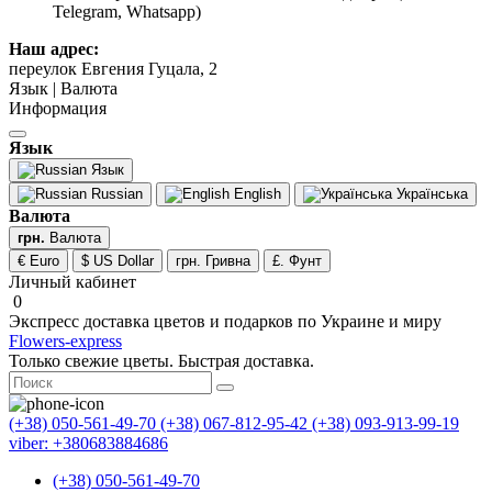
Telegram, Whatsapp)
Наш адрес:
переулок Евгения Гуцала, 2
Язык | Валюта
Информация
Язык
Язык
Russian
English
Українська
Валюта
грн.
Валюта
€ Euro
$ US Dollar
грн. Гривна
£. Фунт
Личный кабинет
0
Экспресс доставка цветов и подарков по Украине и миру
Flowers-express
Только свежие цветы. Быстрая доставка.
(+38) 050-561-49-70
(+38) 067-812-95-42
(+38) 093-913-99-19
viber: +380683884686
(+38) 050-561-49-70