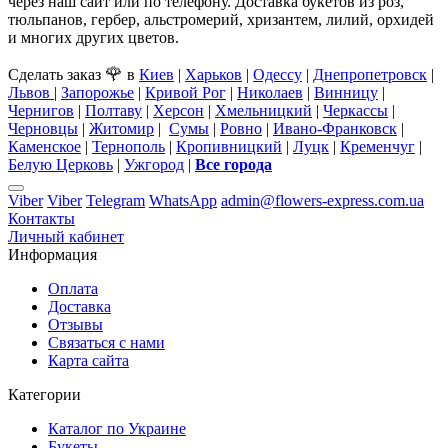
через наш сайт или по телефону. Доставка букетов из роз,
тюльпанов, гербер, альстромерий, хризантем, лилий, орхидей
и многих других цветов.
🌹
Сделать заказ
в
Киев
|
Харьков
|
Одессу
|
Днепропетровск
|
Львов
|
Запорожье
|
Кривой Рог
|
Николаев
|
Винницу
|
Чернигов
|
Полтаву
|
Херсон
|
Хмельницкий
|
Черкассы
|
Черновцы
|
Житомир
|
Сумы
|
Ровно
|
Ивано-Франковск
|
Каменское
|
Тернополь
|
Кропивницкий
|
Луцк
|
Кременчуг
|
Белую Церковь
|
Ужгород
|
Все города
Viber
Viber
Telegram
WhatsApp
admin@flowers-express.com.ua
Контакты
Личный кабинет
Информация
Оплата
Доставка
Отзывы
Связаться с нами
Карта сайта
Категории
Каталог по Украине
Букеты