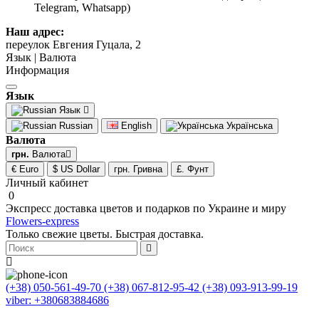
Telegram, Whatsapp)
Наш адрес:
переулок Евгения Гуцала, 2
Язык | Валюта
Информация
Язык
Язык
Russian
English
Українська
Валюта
грн.
Валюта
€ Euro
$ US Dollar
грн. Гривна
£. Фунт
Личный кабинет
0
Экспресс доставка цветов и подарков по Украине и миру
Flowers-express
Только свежие цветы. Быстрая доставка.
(+38) 050-561-49-70
(+38) 067-812-95-42
(+38) 093-913-99-19
viber: +380683884686