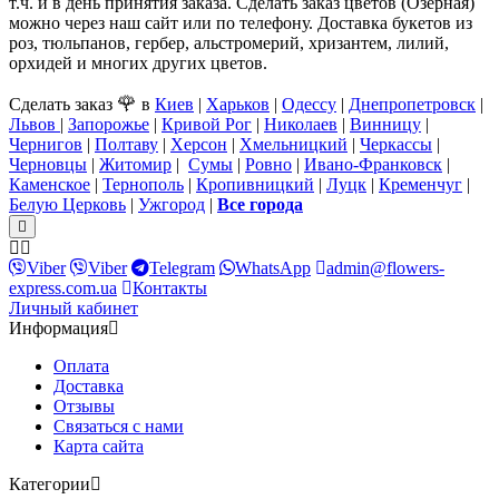
т.ч. и в день принятия заказа. Сделать заказ цветов (Озерная)
можно через наш сайт или по телефону. Доставка букетов из
роз, тюльпанов, гербер, альстромерий, хризантем, лилий,
орхидей и многих других цветов.
🌹
Сделать заказ
в
Киев
|
Харьков
|
Одессу
|
Днепропетровск
|
Львов
|
Запорожье
|
Кривой Рог
|
Николаев
|
Винницу
|
Чернигов
|
Полтаву
|
Херсон
|
Хмельницкий
|
Черкассы
|
Черновцы
|
Житомир
|
Сумы
|
Ровно
|
Ивано-Франковск
|
Каменское
|
Тернополь
|
Кропивницкий
|
Луцк
|
Кременчуг
|
Белую Церковь
|
Ужгород
|
Все города
Viber
Viber
Telegram
WhatsApp
admin@flowers-
express.com.ua
Контакты
Личный кабинет
Информация
Оплата
Доставка
Отзывы
Связаться с нами
Карта сайта
Категории