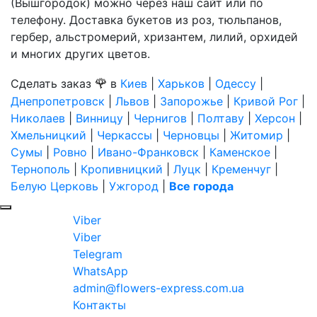
(Вышгородок) можно через наш сайт или по
телефону. Доставка букетов из роз, тюльпанов,
гербер, альстромерий, хризантем, лилий, орхидей
и многих других цветов.
🌹
Сделать заказ
в
Киев
|
Харьков
|
Одессу
|
Днепропетровск
|
Львов
|
Запорожье
|
Кривой Рог
|
Николаев
|
Винницу
|
Чернигов
|
Полтаву
|
Херсон
|
Хмельницкий
|
Черкассы
|
Черновцы
|
Житомир
|
Сумы
|
Ровно
|
Ивано-Франковск
|
Каменское
|
Тернополь
|
Кропивницкий
|
Луцк
|
Кременчуг
|
Белую Церковь
|
Ужгород
|
Все города
Viber
Viber
Telegram
WhatsApp
admin@flowers-express.com.ua
Контакты