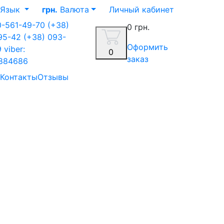
Язык
грн.
Валюта
Личный кабинет
0-561-49-70
(+38)
0 грн.
-95-42
(+38) 093-
Оформить
9
viber:
0
заказ
884686
Контакты
Отзывы