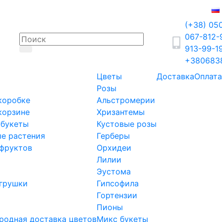
(+38) 05
067-812
913-99-1
+380683
Цветы
Доставка
Оплата
Розы
коробке
Альстромерии
корзине
Хризантемы
 букеты
Кустовые розы
е растения
Герберы
фруктов
Орхидеи
Лилии
Эустома
грушки
Гипсофила
Гортензии
Пионы
одная доставка цветов
Микс букеты