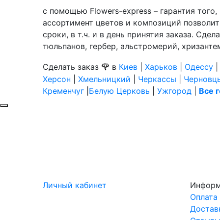
с помощью Flowers-express – гарантия того
ассортимент цветов и композиций позволит
сроки, в т.ч. и в день принятия заказа. Сде
тюльпанов, гербер, альстромерий, хризантем
🌹
Сделать заказ
в
Киев
|
Харьков
|
Одессу
Херсон
|
Хмельницкий
|
Черкассы
|
Черновц
Кременчуг
|
Белую Церковь
|
Ужгород
|
Все 
Личный кабинет
Инфор
Оплата
Достав