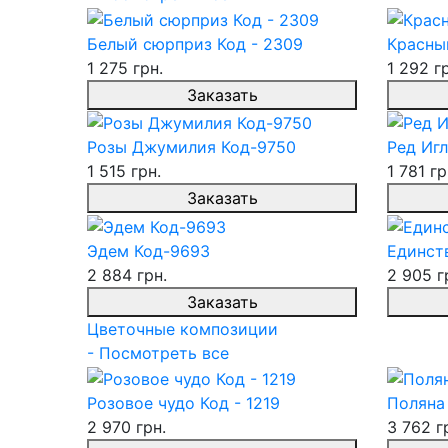
Белый сюрприз Код - 2309
Красны
1 275 грн.
1 292 г
Заказать
Розы Джумилия Код-9750
Ред Игл
1 515 грн.
1 781 гр
Заказать
Эдем Код-9693
Единств
2 884 грн.
2 905 г
Заказать
Цветочные композиции
- Посмотреть все
Розовое чудо Код - 1219
Поляна 
2 970 грн.
3 762 г