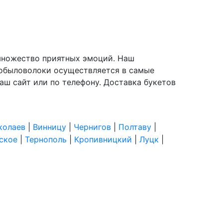
т множество приятных эмоций. Наш
 Кобыловолоки осуществляется в самые
наш сайт или по телефону. Доставка букетов
колаев
|
Винницу
|
Чернигов
|
Полтаву
|
ское
|
Тернополь
|
Кропивницкий
|
Луцк
|