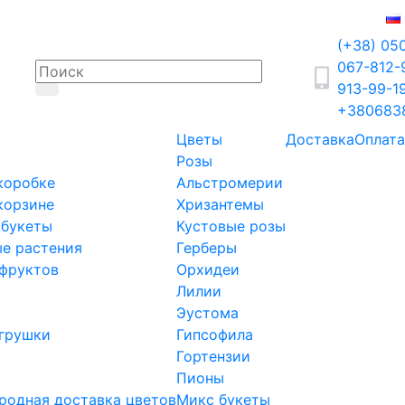
(+38) 05
067-812
913-99-1
+380683
Цветы
Доставка
Оплата
Розы
коробке
Альстромерии
корзине
Хризантемы
 букеты
Кустовые розы
е растения
Герберы
фруктов
Орхидеи
Лилии
Эустома
грушки
Гипсофила
Гортензии
Пионы
одная доставка цветов
Микс букеты