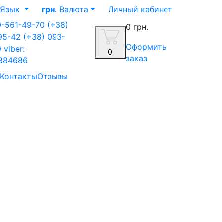
Язык
грн.
Валюта
Личный кабинет
0-561-49-70
(+38)
0 грн.
-95-42
(+38) 093-
Оформить
9
viber:
0
заказ
884686
Контакты
Отзывы