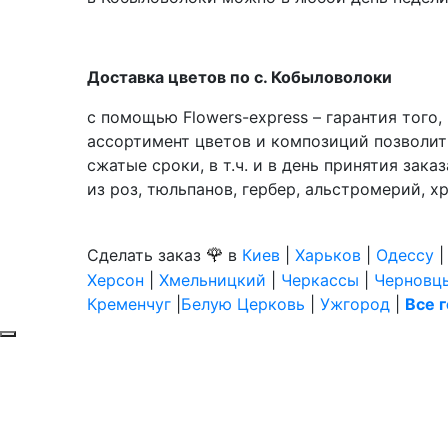
Доставка цветов по с. Кобыловолоки
с помощью Flowers-express – гарантия того
ассортимент цветов и композиций позволит
сжатые сроки, в т.ч. и в день принятия зак
из роз, тюльпанов, гербер, альстромерий, х
🌹
Сделать заказ
в
Киев
|
Харьков
|
Одессу
Херсон
|
Хмельницкий
|
Черкассы
|
Черновц
Кременчуг
|
Белую Церковь
|
Ужгород
|
Все 