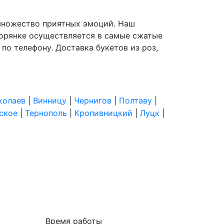
т множество приятных эмоций. Наш
горянке осуществляется в самые сжатые
 по телефону. Доставка букетов из роз,
колаев
|
Винницу
|
Чернигов
|
Полтаву
|
ское
|
Тернополь
|
Кропивницкий
|
Луцк
|
Время работы