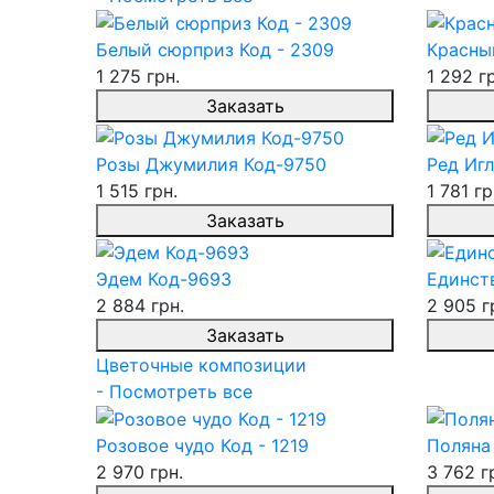
Белый сюрприз Код - 2309
Красны
1 275 грн.
1 292 г
Заказать
Розы Джумилия Код-9750
Ред Игл
1 515 грн.
1 781 гр
Заказать
Эдем Код-9693
Единств
2 884 грн.
2 905 г
Заказать
Цветочные композиции
- Посмотреть все
Розовое чудо Код - 1219
Поляна 
2 970 грн.
3 762 г