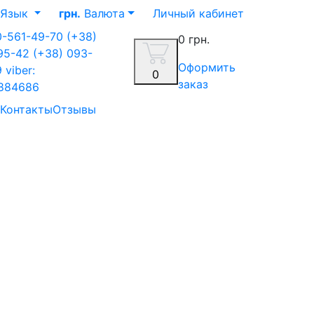
Язык
грн.
Валюта
Личный кабинет
0-561-49-70
(+38)
0 грн.
-95-42
(+38) 093-
Оформить
9
viber:
0
заказ
884686
Контакты
Отзывы