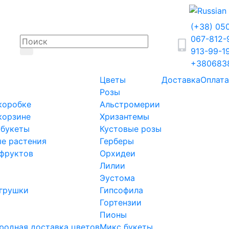
(+38) 05
067-812
913-99-1
+380683
Цветы
Доставка
Оплата
Розы
коробке
Альстромерии
корзине
Хризантемы
 букеты
Кустовые розы
е растения
Герберы
фруктов
Орхидеи
Лилии
Эустома
грушки
Гипсофила
Гортензии
Пионы
одная доставка цветов
Микс букеты