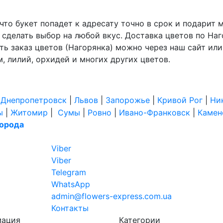
, что букет попадет к адресату точно в срок и подари
 сделать выбор на любой вкус. Доставка цветов по На
лать заказ цветов (Нагорянка) можно через наш сайт или
, лилий, орхидей и многих других цветов.
|
Днепропетровск
|
Львов
|
Запорожье
|
Кривой Рог
|
Ни
ы
|
Житомир
|
Сумы
|
Ровно
|
Ивано-Франковск
|
Камен
города
Viber
Viber
Telegram
WhatsApp
admin@flowers-express.com.ua
Контакты
мация
Категории