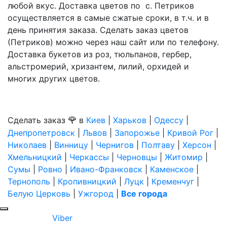
любой вкус. Доставка цветов по с. Петриков
осуществляется в самые сжатые сроки, в т.ч. и в
день принятия заказа. Сделать заказ цветов
(Петриков) можно через наш сайт или по телефону.
Доставка букетов из роз, тюльпанов, гербер,
альстромерий, хризантем, лилий, орхидей и
многих других цветов.
🌹
Сделать заказ
в
Киев
|
Харьков
|
Одессу
|
Днепропетровск
|
Львов
|
Запорожье
|
Кривой Рог
|
Николаев
|
Винницу
|
Чернигов
|
Полтаву
|
Херсон
|
Хмельницкий
|
Черкассы
|
Черновцы
|
Житомир
|
Сумы
|
Ровно
|
Ивано-Франковск
|
Каменское
|
Тернополь
|
Кропивницкий
|
Луцк
|
Кременчуг
|
Белую Церковь
|
Ужгород
|
Все города
Viber