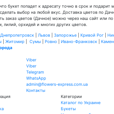
, что букет попадет к адресату точно в срок и подари
сделать выбор на любой вкус. Доставка цветов по Да
лать заказ цветов (Дачное) можно через наш сайт или по
, лилий, орхидей и многих других цветов.
|
Днепропетровск
|
Львов
|
Запорожье
|
Кривой Рог
|
Ни
ы
|
Житомир
|
Сумы
|
Ровно
|
Ивано-Франковск
|
Камен
города
Viber
Viber
Telegram
WhatsApp
admin@flowers-express.com.ua
Контакты
мация
Категории
Каталог по Украине
ка
Букеты