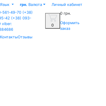
Язык
грн.
Валюта
Личный кабинет
0-561-49-70
(+38)
0 грн.
-95-42
(+38) 093-
Оформить
9
viber:
0
заказ
884686
Контакты
Отзывы