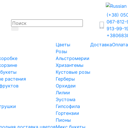
(+38) 05
067-812
913-99-1
+380683
Цветы
Доставка
Оплата
Розы
коробке
Альстромерии
корзине
Хризантемы
 букеты
Кустовые розы
е растения
Герберы
фруктов
Орхидеи
Лилии
Эустома
грушки
Гипсофила
Гортензии
Пионы
одная доставка цветов
Микс букеты