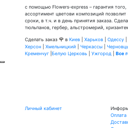
с помощью Flowers-express – гарантия того
ассортимент цветови композиций позволит 
сроки, в т.ч. и в день принятия заказа. Сде
тюльпанов, гербер, альстромерий, хризантем
🌹
Сделать заказ
в
Киев
|
Харьков
|
Одессу
Херсон
|
Хмельницкий
|
Черкассы
|
Черновц
Кременчуг
|
Белую Церковь
|
Ужгород
|
Все 
Личный кабинет
Инфор
Оплата
Достав