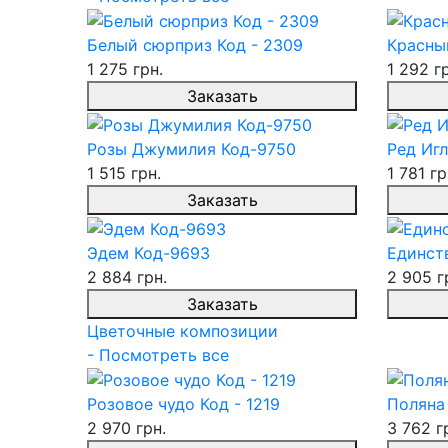
Белый сюрприз Код - 2309
Красны
1 275 грн.
1 292 г
Заказать
Розы Джумилия Код-9750
Ред Игл
1 515 грн.
1 781 гр
Заказать
Эдем Код-9693
Единств
2 884 грн.
2 905 г
Заказать
Цветочные композиции
- Посмотреть все
Розовое чудо Код - 1219
Поляна 
2 970 грн.
3 762 г