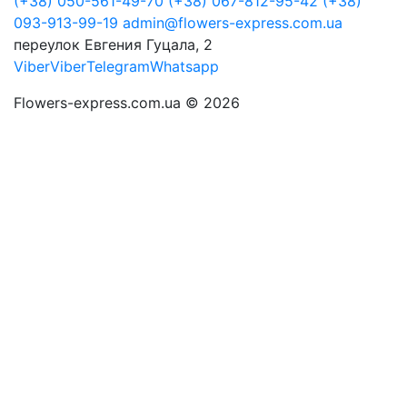
(+38) 050-561-49-70
(+38) 067-812-95-42
(+38)
093-913-99-19
admin@flowers-express.com.ua
переулок Евгения Гуцала, 2
Viber
Viber
Telegram
Whatsapp
Flowers-express.com.ua © 2026