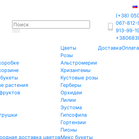
(+38) 05
067-812
913-99-1
+380683
Цветы
Доставка
Оплата
Розы
коробке
Альстромерии
корзине
Хризантемы
 букеты
Кустовые розы
е растения
Герберы
фруктов
Орхидеи
Лилии
Эустома
грушки
Гипсофила
Гортензии
Пионы
одная доставка цветов
Микс букеты