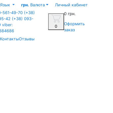
Язык
грн.
Валюта
Личный кабинет
0-561-49-70
(+38)
0 грн.
-95-42
(+38) 093-
Оформить
9
viber:
0
заказ
884686
Контакты
Отзывы