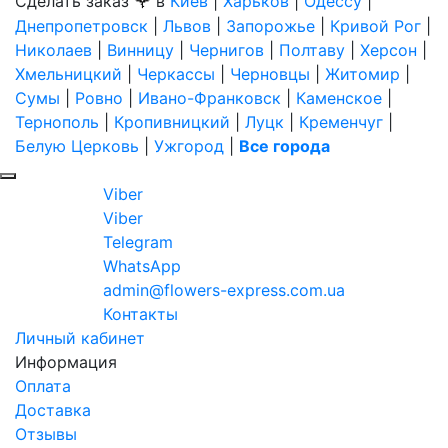
🌹
Сделать заказ
в
Киев
|
Харьков
|
Одессу
|
Днепропетровск
|
Львов
|
Запорожье
|
Кривой Рог
|
Николаев
|
Винницу
|
Чернигов
|
Полтаву
|
Херсон
|
Хмельницкий
|
Черкассы
|
Черновцы
|
Житомир
|
Сумы
|
Ровно
|
Ивано-Франковск
|
Каменское
|
Тернополь
|
Кропивницкий
|
Луцк
|
Кременчуг
|
Белую Церковь
|
Ужгород
|
Все города
Viber
Viber
Telegram
WhatsApp
admin@flowers-express.com.ua
Контакты
Личный кабинет
Информация
Оплата
Доставка
Отзывы