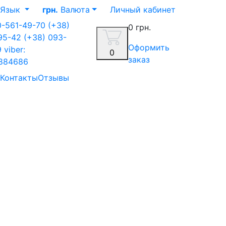
Язык
грн.
Валюта
Личный кабинет
0-561-49-70
(+38)
0 грн.
-95-42
(+38) 093-
Оформить
9
viber:
0
заказ
884686
Контакты
Отзывы