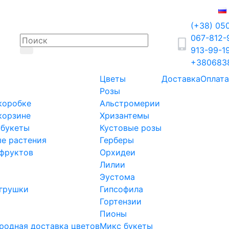
(+38) 05
067-812
913-99-1
+380683
Цветы
Доставка
Оплата
Розы
коробке
Альстромерии
корзине
Хризантемы
 букеты
Кустовые розы
е растения
Герберы
фруктов
Орхидеи
Лилии
Эустома
грушки
Гипсофила
Гортензии
Пионы
одная доставка цветов
Микс букеты