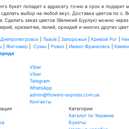
, что букет попадет к адресату точно в срок и подари
сделать выбор на любой вкус. Доставка цветов по с. 
аза. Сделать заказ цветов (Великий Бурлук) можно чере
мерий, хризантем, лилий, орхидей и многих других цвет
|
Днепропетровск
|
Львов
|
Запорожье
|
Кривой Рог
|
Ни
ы
|
Житомир
|
Сумы
|
Ровно
|
Ивано-Франковск
|
Камен
города
Viber
Viber
Telegram
WhatsApp
admin@flowers-express.com.ua
Контакты
мация
Категории
Каталог по Украине
ка
Букеты