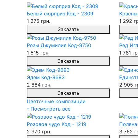
Белый сюрприз Код - 2309
Красны
1 275 грн.
1 292 г
Заказать
Розы Джумилия Код-9750
Ред Игл
1 515 грн.
1 781 гр
Заказать
Эдем Код-9693
Единств
2 884 грн.
2 905 г
Заказать
Цветочные композиции
- Посмотреть все
Розовое чудо Код - 1219
Поляна 
2 970 грн.
3 762 г