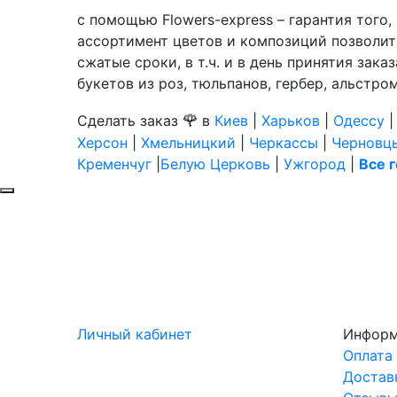
с помощью Flowers-express – гарантия того
ассортимент цветов и композиций позволит 
сжатые сроки, в т.ч. и в день принятия зак
букетов из роз, тюльпанов, гербер, альстро
🌹
Сделать заказ
в
Киев
|
Харьков
|
Одессу
Херсон
|
Хмельницкий
|
Черкассы
|
Черновц
Кременчуг
|
Белую Церковь
|
Ужгород
|
Все 
Личный кабинет
Инфор
Оплата
Достав