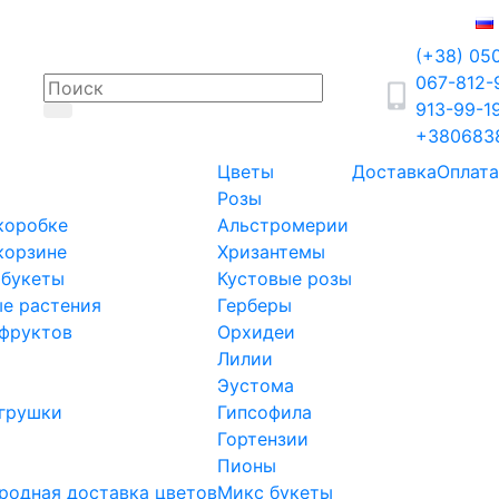
(+38) 05
067-812
913-99-1
+380683
Цветы
Доставка
Оплата
Розы
коробке
Альстромерии
корзине
Хризантемы
 букеты
Кустовые розы
е растения
Герберы
фруктов
Орхидеи
Лилии
Эустома
грушки
Гипсофила
Гортензии
Пионы
одная доставка цветов
Микс букеты