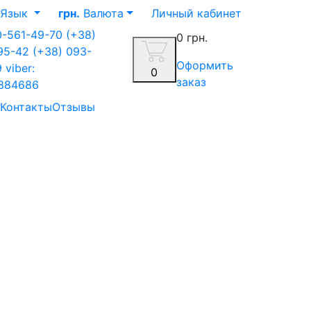
Язык
грн.
Валюта
Личный кабинет
0-561-49-70
(+38)
0 грн.
-95-42
(+38) 093-
Оформить
9
viber:
0
заказ
884686
Контакты
Отзывы