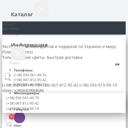
Каталог
Каталог
Доставка
Контакты
Информация
Экспресс доставка цветов и подарков по Украине и миру
Flowers-express
Только свежие цветы. Быстрая доставка.
Телефоны:
(+38) 050-561-49-70
(+38) 067-812-95-42
(+38) 050-561-49-70
(+38) 093-913-99-19
(+38) 067-812-95-42
(+38) 093-913-99-19
viber: +380683884686
Мессенджеры:
(+38) 050-561-49-70
(+38) 067-812-95-42
(+38) 093-913-99-19
Telegram
0
Viber