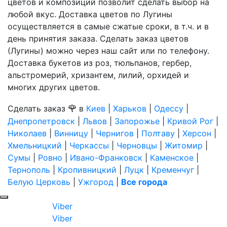
цветов и композиций позволит сделать выбор на
любой вкус. Доставка цветов по Лугины
осуществляется в самые сжатые сроки, в т.ч. и в
день принятия заказа. Сделать заказ цветов
(Лугины) можно через наш сайт или по телефону.
Доставка букетов из роз, тюльпанов, гербер,
альстромерий, хризантем, лилий, орхидей и
многих других цветов.
🌹
Сделать заказ
в
Киев
|
Харьков
|
Одессу
|
Днепропетровск
|
Львов
|
Запорожье
|
Кривой Рог
|
Николаев
|
Винницу
|
Чернигов
|
Полтаву
|
Херсон
|
Хмельницкий
|
Черкассы
|
Черновцы
|
Житомир
|
Сумы
|
Ровно
|
Ивано-Франковск
|
Каменское
|
Тернополь
|
Кропивницкий
|
Луцк
|
Кременчуг
|
Белую Церковь
|
Ужгород
|
Все города
Viber
Viber