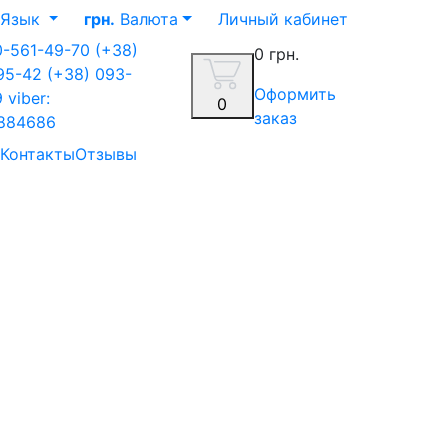
Язык
грн.
Валюта
Личный кабинет
0-561-49-70
(+38)
0 грн.
-95-42
(+38) 093-
Оформить
9
viber:
0
заказ
884686
Контакты
Отзывы