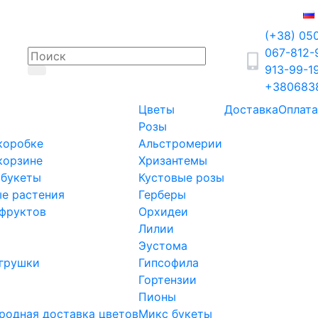
(+38) 05
067-812
913-99-1
+380683
Цветы
Доставка
Оплата
Розы
коробке
Альстромерии
корзине
Хризантемы
 букеты
Кустовые розы
е растения
Герберы
фруктов
Орхидеи
Лилии
Эустома
грушки
Гипсофила
Гортензии
Пионы
одная доставка цветов
Микс букеты