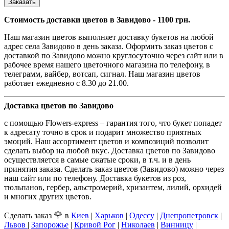
Заказать
Стоимость доставки цветов в Завидово - 1100 грн.
Наш магазин цветов выполняет доставку букетов на любой
адрес села Завидово в день заказа. Оформить заказ цветов с
доставкой по Завидово можно круглосуточно через сайт или в
рабочее время нашего цветочного магазина по телефону, в
телеграмм, вайбер, вотсап, сигнал. Наш магазин цветов
работает ежедневно с 8.30 до 21.00.
Доставка цветов по Завидово
с помощью Flowers-express – гарантия того, что букет попадет
к адресату точно в срок и подарит множество приятных
эмоций. Наш ассортимент цветов и композиций позволит
сделать выбор на любой вкус. Доставка цветов по Завидово
осуществляется в самые сжатые сроки, в т.ч. и в день
принятия заказа. Сделать заказ цветов (Завидово) можно через
наш сайт или по телефону. Доставка букетов из роз,
тюльпанов, гербер, альстромерий, хризантем, лилий, орхидей
и многих других цветов.
🌹
Сделать заказ
в
Киев
|
Харьков
|
Одессу
|
Днепропетровск
|
Львов
|
Запорожье
|
Кривой Рог
|
Николаев
|
Винницу
|