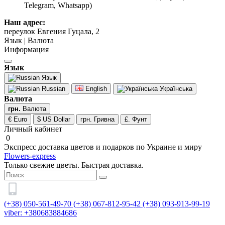
Telegram, Whatsapp)
Наш адрес:
переулок Евгения Гуцала, 2
Язык | Валюта
Информация
Язык
Язык
Russian
English
Українська
Валюта
грн.
Валюта
€ Euro
$ US Dollar
грн. Гривна
£. Фунт
Личный кабинет
0
Экспресс доставка цветов и подарков по Украине и миру
Flowers-express
Только свежие цветы. Быстрая доставка.
(+38) 050-561-49-70
(+38) 067-812-95-42
(+38) 093-913-99-19
viber: +380683884686