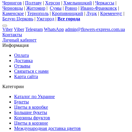
Чернигов
|
Полтаву
|
Херсон
|
Хмельницкий
|
Черкассы
|
Черновцы
|
Житомир
|
Сумы
|
Ровно
|
Ивано-Франковск
|
Каменское
|
Тернополь
|
Кропивницкий
|
Луцк
|
Кременчуг
|
Белую Церковь
|
Ужгород
|
Все города
Viber
Viber
Telegram
WhatsApp
admin@flowers-express.com.ua
Контакты
Личный кабинет
Информация
Оплата
Доставка
Отзывы
Связаться с нами
Карта сайта
Категории
Каталог по Украине
Букеты
Цветы в коробке
Большие букеты
Корзины фруктов
Цветы в корзине
Международная доставка цветов