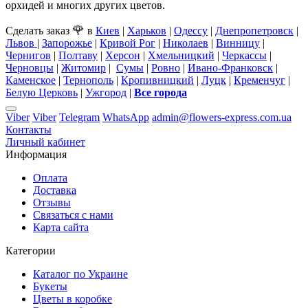
орхидей и многих других цветов.
🌹
Сделать заказ
в
Киев
|
Харьков
|
Одессу
|
Днепропетровск
|
Львов
|
Запорожье
|
Кривой Рог
|
Николаев
|
Винницу
|
Чернигов
|
Полтаву
|
Херсон
|
Хмельницкий
|
Черкассы
|
Черновцы
|
Житомир
|
Сумы
|
Ровно
|
Ивано-Франковск
|
Каменское
|
Тернополь
|
Кропивницкий
|
Луцк
|
Кременчуг
|
Белую Церковь
|
Ужгород
|
Все города
Viber
Viber
Telegram
WhatsApp
admin@flowers-express.com.ua
Контакты
Личный кабинет
Информация
Оплата
Доставка
Отзывы
Связаться с нами
Карта сайта
Категории
Каталог по Украине
Букеты
Цветы в коробке