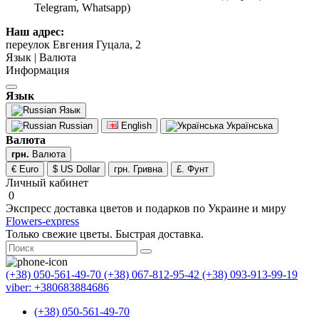
Telegram, Whatsapp)
Наш адрес:
переулок Евгения Гуцала, 2
Язык | Валюта
Информация
Язык
Язык
Russian
English
Українська
Валюта
грн.
Валюта
€ Euro
$ US Dollar
грн. Гривна
£. Фунт
Личный кабинет
0
Экспресс доставка цветов и подарков по Украине и миру
Flowers-express
Только свежие цветы. Быстрая доставка.
(+38) 050-561-49-70
(+38) 067-812-95-42
(+38) 093-913-99-19
viber: +380683884686
(+38) 050-561-49-70