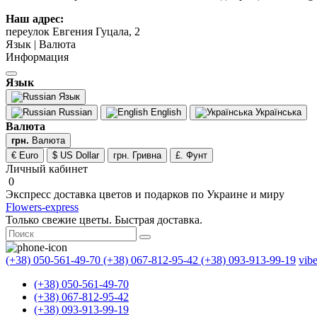
Наш адрес:
переулок Евгения Гуцала, 2
Язык | Валюта
Информация
Язык
Язык
Russian
English
Українська
Валюта
грн.
Валюта
€ Euro
$ US Dollar
грн. Гривна
£. Фунт
Личный кабинет
0
Экспресс доставка цветов и подарков по Украине и миру
Flowers-express
Только свежие цветы. Быстрая доставка.
(+38) 050-561-49-70
(+38) 067-812-95-42
(+38) 093-913-99-19
vib
(+38) 050-561-49-70
(+38) 067-812-95-42
(+38) 093-913-99-19