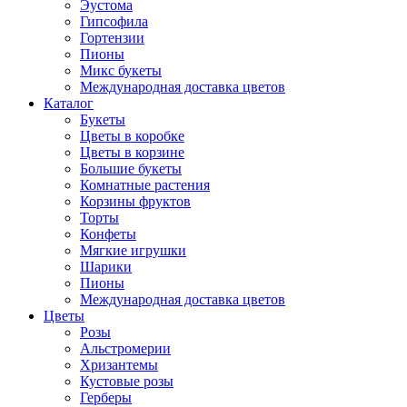
Эустома
Гипсофила
Гортензии
Пионы
Микс букеты
Международная доставка цветов
Каталог
Букеты
Цветы в коробке
Цветы в корзине
Большие букеты
Комнатные растения
Корзины фруктов
Торты
Конфеты
Мягкие игрушки
Шарики
Пионы
Международная доставка цветов
Цветы
Розы
Альстромерии
Хризантемы
Кустовые розы
Герберы